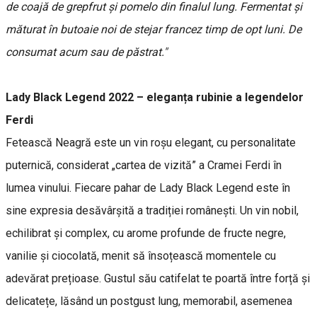
de coajă de grepfrut și pomelo din finalul lung. Fermentat și
măturat în butoaie noi de stejar francez timp de opt luni. De
consumat acum sau de păstrat."
Lady Black Legend 2022 – eleganța rubinie a legendelor
Ferdi
Fetească Neagră este un vin roșu elegant, cu personalitate
puternică, considerat „cartea de vizită” a Cramei Ferdi în
lumea vinului. Fiecare pahar de Lady Black Legend este în
sine expresia desăvârșită a tradiției românești. Un vin nobil,
echilibrat și complex, cu arome profunde de fructe negre,
vanilie și ciocolată, menit să însoțească momentele cu
adevărat prețioase. Gustul său catifelat te poartă între forță și
delicatețe, lăsând un postgust lung, memorabil, asemenea