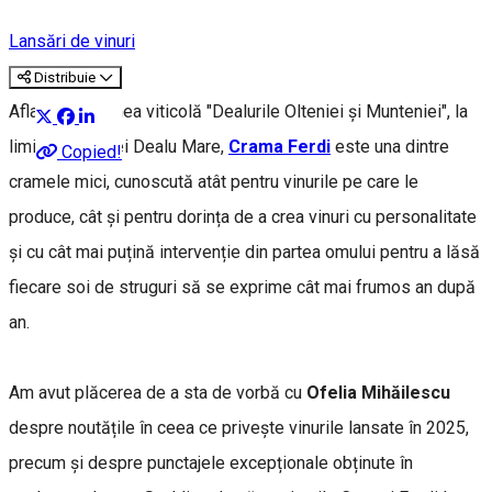
Lansări de vinuri
Distribuie
Aflată în regiunea viticolă "Dealurile Olteniei și Munteniei", la
limita podgoriei Dealu Mare,
Crama Ferdi
este una dintre
Copied!
cramele mici, cunoscută atât pentru vinurile pe care le
produce, cât și pentru dorința de a crea vinuri cu personalitate
și cu cât mai puțină intervenție din partea omului pentru a lăsă
fiecare soi de struguri să se exprime cât mai frumos an după
an.
Am avut plăcerea de a sta de vorbă cu
Ofelia Mihăilescu
despre noutățile în ceea ce privește vinurile lansate în 2025,
precum și despre punctajele excepționale obținute în