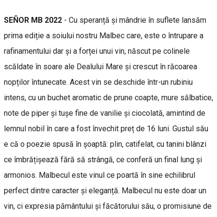
SEÑOR MB 2022
- Cu speranță și mândrie în suflete lansăm
prima ediție a soiului nostru Malbec care, este o întrupare a
rafinamentului dar și a forței unui vin, născut pe colinele
scăldate în soare ale Dealului Mare și crescut în răcoarea
nopților întunecate. Acest vin se deschide într-un rubiniu
intens, cu un buchet aromatic de prune coapte, mure sălbatice,
note de piper și tușe fine de vanilie și ciocolată, amintind de
lemnul nobil în care a fost învechit preț de 16 luni. Gustul său
e că o poezie spusă în șoaptă: plin, catifelat, cu tanini blânzi
ce îmbrățișează fără să strângă, ce conferă un final lung și
armonios. Malbecul este vinul ce poartă în sine echilibrul
perfect dintre caracter și eleganță. Malbecul nu este doar un
vin, ci expresia pământului și făcătorului său, o promisiune de