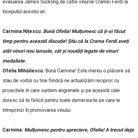
evaluarea James Suckling de către vinurile Cramei Ferdi la
începutul acestui an.
Carmina Nițescu:
Bună Ofelia! Mulțumesc că ți-ai făcut
timp pentru această discuție! Știu că la Crama Ferdi aveți
atât vinuri nou lansate, cât și noutăți legate de vinuri
medaliate.
Ofelia Mihăilescu:
Bună Carmina! Este mereu o plăcere să
stau de vorbă cu tine fiindcă ne actualizăm reciproc cu
proiectele în care suntem angrenate și pe această cale
doresc să te felicit pentru toate demersurile pe care le
întreprinzi în promovarea vinului.
Carmina:
Mulțumesc pentru apreciere, Ofelia! A trecut deja