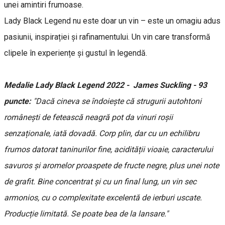
unei amintiri frumoase.
Lady Black Legend nu este doar un vin – este un omagiu adus
pasiunii, inspirației și rafinamentului. Un vin care transformă
clipele în experiențe și gustul în legendă.
Medalie Lady Black Legend 2022 - James Suckling - 93
puncte:
"Dacă cineva se îndoiește că strugurii autohtoni
românești de fetească neagră pot da vinuri roșii
senzaționale, iată dovadă. Corp plin, dar cu un echilibru
frumos datorat taninurilor fine, acidității vioaie, caracterului
savuros și aromelor proaspete de fructe negre, plus unei note
de grafit. Bine concentrat și cu un final lung, un vin sec
armonios, cu o complexitate excelentă de ierburi uscate.
Producție limitată. Se poate bea de la lansare."