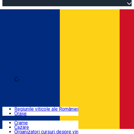
Open main menu
Loading
Autentificare
Regiuni
Regiunile viticole ale României
Orașe
Locuri cu vin
Crame
Cazare
Rute
Organizatori cursuri despre vin
Română