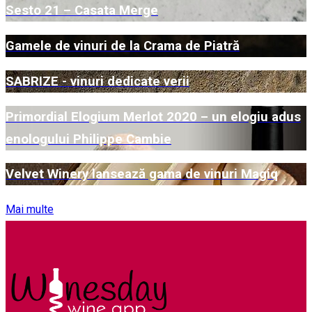
Sesto 21 – Casata Merge
Gamele de vinuri de la Crama de Piatră
SABRIZE - vinuri dedicate verii
Primordial Elogium Merlot 2020 – un elogiu adus
enologului Philippe Cambie
Velvet Winery lansează gama de vinuri Magiq
Mai multe