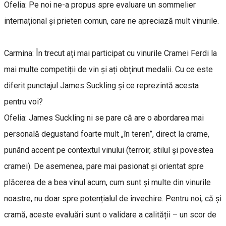
Ofelia: Pe noi ne-a propus spre evaluare un sommelier
internațional și prieten comun, care ne apreciază mult vinurile.
Carmina: În trecut ați mai participat cu vinurile Cramei Ferdi la
mai multe competiții de vin și ați obținut medalii. Cu ce este
diferit punctajul James Suckling și ce reprezintă acesta
pentru voi?
Ofelia: James Suckling ni se pare că are o abordarea mai
personală degustand foarte mult „în teren”, direct la crame,
punând accent pe contextul vinului (terroir, stilul și povestea
cramei). De asemenea, pare mai pasionat și orientat spre
plăcerea de a bea vinul acum, cum sunt și multe din vinurile
noastre, nu doar spre potențialul de învechire. Pentru noi, că și
cramă, aceste evaluări sunt o validare a calității – un scor de