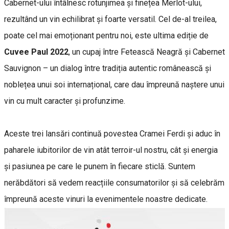
Cabernet-ului întâlnesc rotunjimea și finețea Merlot-ului,
rezultând un vin echilibrat și foarte versatil. Cel de-al treilea,
poate cel mai emoționant pentru noi, este ultima ediție de
Cuvee Paul 2022
, un cupaj între Fetească Neagră și Cabernet
Sauvignon – un dialog între tradiția autentic românească și
noblețea unui soi internațional, care dau împreună naștere unui
vin cu mult caracter și profunzime.
Aceste trei lansări continuă povestea Cramei Ferdi și aduc în
paharele iubitorilor de vin atât terroir-ul nostru, cât și energia
și pasiunea pe care le punem în fiecare sticlă. Suntem
nerăbdători să vedem reacțiile consumatorilor și să celebrăm
împreună aceste vinuri la evenimentele noastre dedicate.