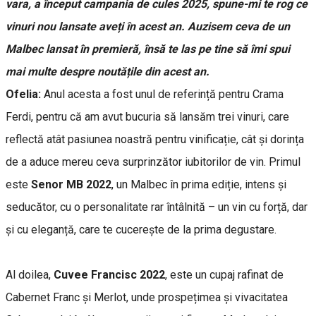
vara, a început campania de cules 2025, spune-mi te rog ce
vinuri nou lansate aveți în acest an. Auzisem ceva de un
Malbec lansat în premieră, însă te las pe tine să îmi spui
mai multe despre noutățile din acest an.
Ofelia:
Anul acesta a fost unul de referință pentru Crama
Ferdi, pentru că am avut bucuria să lansăm trei vinuri, care
reflectă atât pasiunea noastră pentru vinificație, cât și dorința
de a aduce mereu ceva surprinzător iubitorilor de vin. Primul
este
Senor MB 2022
, un Malbec în prima ediție, intens și
seducător, cu o personalitate rar întâlnită – un vin cu forță, dar
și cu eleganță, care te cucerește de la prima degustare.
Al doilea,
Cuvee Francisc 2022
, este un cupaj rafinat de
Cabernet Franc și Merlot, unde prospețimea și vivacitatea