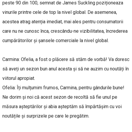
peste 90 din 100, semnat de James Suckling poziționeaza
vinurile printre cele de top la nivel global. De asemenea,
acestea atrag atenția imediat, mai ales pentru consumatorii
care nu ne cunosc înca, crescându-ne vizibilitatea, încrederea
cumpărătorilor și șansele comerciale la nivel global.
Carmina: Ofelia, a fost o plăcere să stăm de vorbă! Va doresc
să aveți un sezon bun anul acesta și să ne auzim cu noutăți în
viitorul apropiat.
Ofelia: Îți mulțumim frumos, Carmina, pentru gândurile bune!
Ne dorim și noi că acest sezon de recoltă să fie unul pe
măsura așteptărilor și abia așteptăm să împărtășim cu voi
noutățile și surprizele pe care le pregătim.