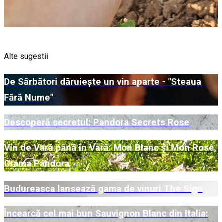
Alte sugestii
De Sărbători dăruiește un vin aparte - "Steaua
Fără Nume"
Descoperă secretul: Pandora Secrets Rose
Vin de Vară până în Vară: Mon Blanc și Mon Rosé,
Crama Pandora
Budureasca lansează gama de vinuri The Sign
Încearcă cel mai bun Sauvignon Blanc din Italia: