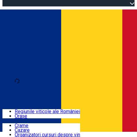
Open main menu
Loading
Autentificare
Regiuni
Regiunile viticole ale României
Orașe
Locuri cu vin
Crame
Cazare
Rute
Organizatori cursuri despre vin
Română