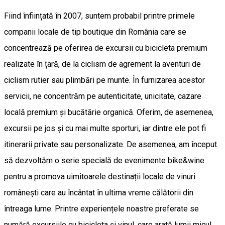
Fiind înființată în 2007, suntem probabil printre primele
companii locale de tip boutique din România care se
concentrează pe oferirea de excursii cu bicicleta premium
realizate în țară, de la ciclism de agrement la aventuri de
ciclism rutier sau plimbări pe munte. În furnizarea acestor
servicii, ne concentrăm pe autenticitate, unicitate, cazare
locală premium și bucătărie organică. Oferim, de asemenea,
excursii pe jos și cu mai multe sporturi, iar dintre ele pot fi
itinerarii private sau personalizate. De asemenea, am început
să dezvoltăm o serie specială de evenimente bike&wine
pentru a promova uimitoarele destinații locale de vinuri
românești care au încântat în ultima vreme călătorii din
întreaga lume. Printre experiențele noastre preferate se
numără excursiile cu bicicleta și vinul, care arată lumii micul