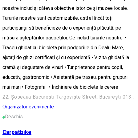
noastre includ și câteva obiective istorice și muzee locale.
Tururile noastre sunt customizabile, astfel încât toți
participanții să beneficieze de o experiență plăcută, pe
măsura așteptărilor oaspeților. Ce includ tururile noastre: •
Traseu ghidat cu bicicleta prin podgoriile din Dealu Mare,
ajutați de ghizi certificați și cu experiență • Vizită ghidată la
cramă și degustare de vinuri • Tur prietenos pentru copii,
educativ, gastronomic • Asistență pe traseu, pentru grupuri
mai mari • Fotografii • Închiriere de biciclete la cerere
22, Șoseaua București-Târgoviște Street, București 013505, Romania
Organizator evenimente
Deschis
Carpatbike