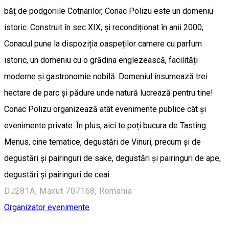
băț de podgoriile Cotnarilor, Conac Polizu este un domeniu
istoric. Construit în sec XIX, și recondiționat în anii 2000,
Conacul pune la dispoziția oaspeților camere cu parfum
istoric, un domeniu cu o grădina englezească, facilități
moderne și gastronomie nobilă. Domeniul însumează trei
hectare de parc și pădure unde natură lucrează pentru tine!
Conac Polizu organizează atât evenimente publice cât și
evenimente private. În plus, aici te poți bucura de Tasting
Menus, cine tematice, degustări de Vinuri, precum și de
degustări și pairinguri de sake, degustări și pairinguri de ape,
degustări și pairinguri de ceai.
DJ281A, Maxut 707168, Romania
Organizator evenimente