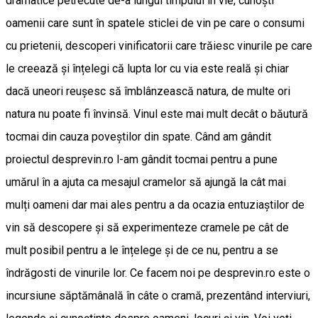
dramatice petrecute de-a lungul timpului în vie, cunoști
oamenii care sunt în spatele sticlei de vin pe care o consumi
cu prietenii, descoperi vinificatorii care trăiesc vinurile pe care
le creează și înțelegi că lupta lor cu via este reală și chiar
dacă uneori reușesc să îmblânzească natura, de multe ori
natura nu poate fi învinsă. Vinul este mai mult decât o băutură
tocmai din cauza poveștilor din spate. Când am gândit
proiectul desprevin.ro l-am gândit tocmai pentru a pune
umărul în a ajuta ca mesajul cramelor să ajungă la cât mai
mulți oameni dar mai ales pentru a da ocazia entuziaștilor de
vin să descopere și să experimenteze cramele pe cât de
mult posibil pentru a le înțelege și de ce nu, pentru a se
îndrăgosti de vinurile lor. Ce facem noi pe desprevin.ro este o
incursiune săptămânală în câte o cramă, prezentând interviuri,