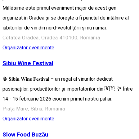
Millésime este primul eveniment major de acest gen
organizat în Oradea și se dorește a fi punctul de întâlnire al
iubitorilor de vin din nord-vestul țării și nu numai.
Cetatea Oradea, Oradea 410100, Romania
Organizator evenimente
Sibiu Wine Festival
🍇 𝐒𝐢𝐛𝐢𝐮 𝐖𝐢𝐧𝐞 𝐅𝐞𝐬𝐭𝐢𝐯𝐚𝐥 – un regal al vinurilor dedicat
pasionaților, producătorilor și importatorilor din 🇷🇴. 🥂 Între
14 - 15 februarie 2026 ciocnim primul nostru pahar.
Piața Mare, Sibiu, Romania
Organizator evenimente
Slow Food Buzău