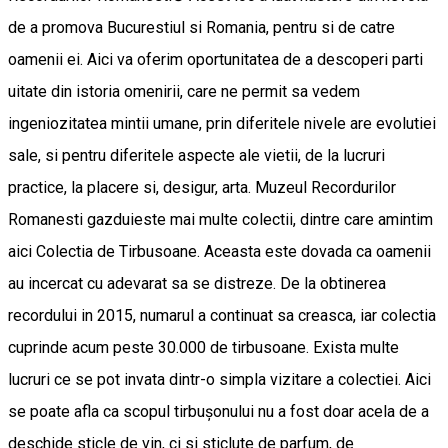
de a promova Bucurestiul si Romania, pentru si de catre
oamenii ei. Aici va oferim oportunitatea de a descoperi parti
uitate din istoria omenirii, care ne permit sa vedem
ingeniozitatea mintii umane, prin diferitele nivele are evolutiei
sale, si pentru diferitele aspecte ale vietii, de la lucruri
practice, la placere si, desigur, arta. Muzeul Recordurilor
Romanesti gazduieste mai multe colectii, dintre care amintim
aici Colectia de Tirbusoane. Aceasta este dovada ca oamenii
au incercat cu adevarat sa se distreze. De la obtinerea
recordului in 2015, numarul a continuat sa creasca, iar colectia
cuprinde acum peste 30.000 de tirbusoane. Exista multe
lucruri ce se pot invata dintr-o simpla vizitare a colectiei. Aici
se poate afla ca scopul tirbușonului nu a fost doar acela de a
deschide sticle de vin, ci si sticlute de parfum, de