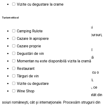
Organizator evenimente
Wine shop
Vizite cu degustare la crame
Awesomm
Turism viticol
AWESOMM - Experiente recomandate de Sommelieri si
Camping Rulote
profesionisti, este o platforma de vinuri, gastronomie, cursuri,
Cazare în apropiere
evenimente si vacante eno-gastronomice - verificate,
Cazare proprie
sustinute si recomandate de profesionisti din domeniul
Degustări de vin
ospitalitatii si HORECA. AWESOMM Wines este o marcă
Momentan nu este disponibilă vizita la cramă
comercială, o asociere inedită între un Sommelier cu
Restaurant
experiență din Iași și crama Graden, o cramă de familie cu o
Târguri de vin
vie de 3,5 ha pe Dealul Florica din localitatea Ștefănești,
Vizite cu degustare
județul Argeș. Suntem o cramă boutique, experimentală, ce
Wine Shop
produce vinuri de autor. Vinurile noastre sunt realizate atât din
soiuri românești, cât și internaționale. Procesăm strugurii din