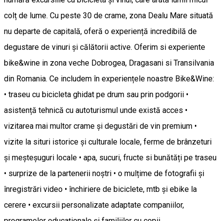
colț de lume. Cu peste 30 de crame, zona Dealu Mare situată
nu departe de capitală, oferă o experiență incredibilă de
degustare de vinuri și călătorii active. Oferim si experiente
bike&wine in zona veche Dobrogea, Dragasani si Transilvania
din Romania. Ce includem în experiențele noastre Bike&Wine:
• traseu cu bicicleta ghidat pe drum sau prin podgorii •
asistență tehnică cu autoturismul unde există acces •
vizitarea mai multor crame și degustări de vin premium •
vizite la situri istorice și culturale locale, ferme de brânzeturi
și meșteșuguri locale • apa, sucuri, fructe si bunătăți pe traseu
• surprize de la partenerii noștri • o mulțime de fotografii și
înregistrări video • închiriere de biciclete, mtb și ebike la
cerere • excursii personalizate adaptate companiilor,
programelor educaționale și familiilor cu copii