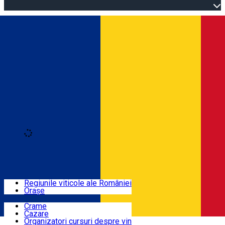
Open main menu
Loading
Autentificare
Regiuni
Regiunile viticole ale României
Orașe
Locuri cu vin
Crame
Cazare
Rute
Organizatori cursuri despre vin
Română