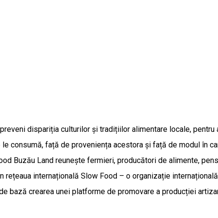
veni dispariția culturilor și tradițiilor alimentare locale, pentr
e le consumă, față de proveniența acestora și față de modul în ca
Buzău Land reunește fermieri, producători de alimente, pensiuni
din rețeaua internațională Slow Food – o organizație internațion
 bază crearea unei platforme de promovare a producției artizanal