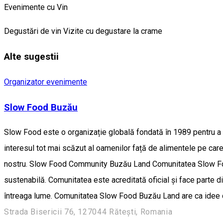
Evenimente cu Vin
Degustări de vin
Vizite cu degustare la crame
Alte sugestii
Organizator evenimente
Slow Food Buzău
Slow Food este o organizație globală fondată în 1989 pentru a pre
interesul tot mai scăzut al oamenilor față de alimentele pe car
nostru. Slow Food Community Buzău Land Comunitatea Slow Food 
sustenabilă. Comunitatea este acreditată oficial și face parte 
întreaga lume. Comunitatea Slow Food Buzău Land are ca idee de
Strada Bisericii 76, 127044 Răteşti, Romania