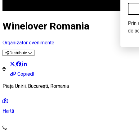
Prin 
Winelover Romania
de a
Organizator evenimente
Distribuie
Copied!
Piața Unirii, București, Romania
Hartă