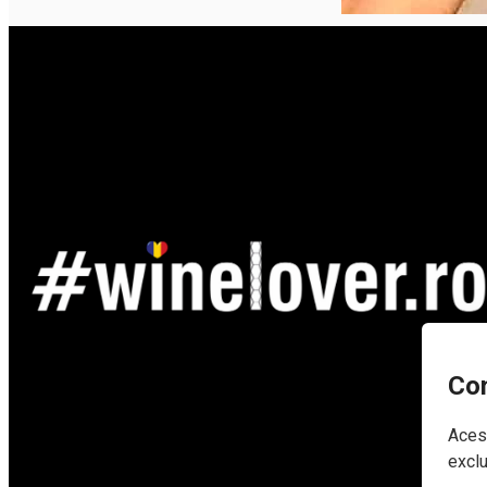
Con
Acest
exclu