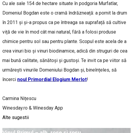
Cu ale sale 154 de hectare situate în podgoria Murfatlar,
Domeniul Bogdan este o cramă îndrăzneață: a pornit la drum
în 2011 și și-a propus ca pe întreaga sa suprafață să cultive
viță de vie în mod cât mai natural, fără a folosi produse
chimice pentru sol sau pentru plante. Scopul este acela de a
crea vinuri bio și vinuri biodinamice, adică din struguri de cea
mai bună calitate, sănătoși și gustoși. Te invit ca pe viitor să
urmărești vinurile Domeniului Bogdan și, bineînțeles, să
încerci
noul Primordial Elogium Merlot
!
Carmina Nițescu
Winesday.ro & Winesday App
Alte sugestii
Vinul Primul – alb, rose și roșu