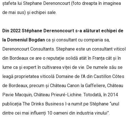
ștafeta lui Stephane Derenoncourt (foto dreapta în imaginea
de mai sus) și echipei sale.
Din 2022 Stéphane Derenoncourt s-a alăturat echipei de
la Domeniul Bogdan
ca și consultant cu compania sa,
Derenoncourt Consultants. Stephane este un consultant viticol
din Bordeaux ce are o reputație solidă atât în Franța cât și în
lume ca și expert în cultivarea viței de vie. De numele său se
leagă proprietatea viticolă Domaine de l’A din Castillon Côtes
de Bordeaux, precum și Château Canon la Gaffeliere, Château
Pavie Macquin, Château Prieuré-Lichine. Totodată, în 2014
publicația The Drinks Business l-a numit pe Stéphane “unul
dintre cei mai influenți 10 oameni din industria vinului”.