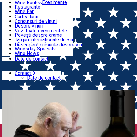
Organizatori Evenimente
Wine Routes
Restaurante
Articole
Wine Bar
Wine Shops
Cartea lunii
Concursuri de vinuri
Evenimente
Despre vinuri
Lansări de vinuri
Vezi toate evenimentele
Povești despre crame
Cursuri despre vin
Târguri internaționale de vin
Wine tales
Descoperă cursurile despre vin
Winesday Specials
Contact
Wine News
Date de contact
Contact
Acasă
Lansări de vinuri
Primordial Elogium Merlot
Date de contact
2020 – un elogiu adus enologului Philippe Cambie