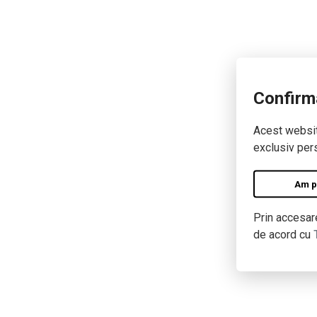
Confirm
Acest website
exclusiv pers
Am pe
Prin accesare
de acord cu