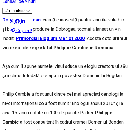
Lansări de vinuri
Distribuie
Domeniul Bogdan
, cramă cunoscută pentru vinurile sale bio
și biodinamice produse în Dobrogea, tocmai a lansat un vin
Copied!
inedit:
Primordial Elogium Merlot 2020
. Acesta este
ultimul
vin creat de regretatul Philippe Cambie în România
.
Așa cum îi spune numele, vinul aduce un elogiu creatorului său
și încheie totodată o etapă în povestea Domeniului Bogdan.
Philip Cambie a fost unul dintre cei mai apreciați oenologi la
nivel internațional ce a fost numit "Enologul anului 2010" și a
avut 15 vinuri cotate cu 100 de puncte Parker.
Philippe
Cambie
a fost consultant în cadrul cramei Domeniul Bogdan