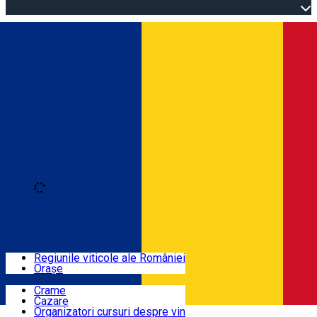
Open main menu
Loading
Autentificare
Regiuni
Regiunile viticole ale României
Orașe
Locuri cu vin
Crame
Cazare
Rute
Organizatori cursuri despre vin
Română