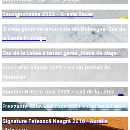
Sauvignonasse 2022 – Crama Bauer
O nouă gamă de vinuri vine din Dobrogea: Caii de
la Letea Princeps
Caii de la Letea a lansat gama „Inimă de stejar”
FreeZante Aligote 2021 – un vin potrivit de
Sărbători
Summer Breeze rose 2021 – Caii de la Letea
Freezante Băbească rose 2021 – Caii de la Letea
Signature Fetească Neagră 2016 - Aurelia