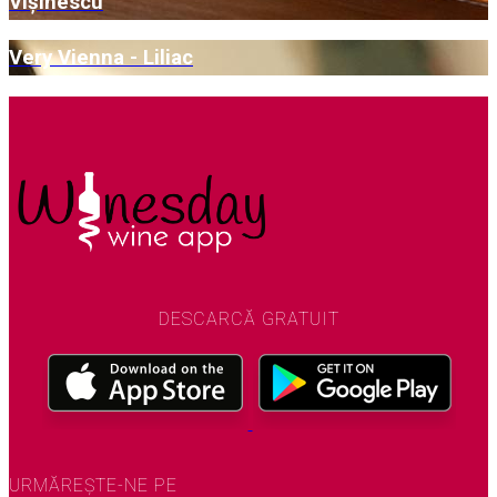
Vișinescu
Very Vienna - Liliac
DESCARCĂ GRATUIT
URMĂREȘTE-NE PE