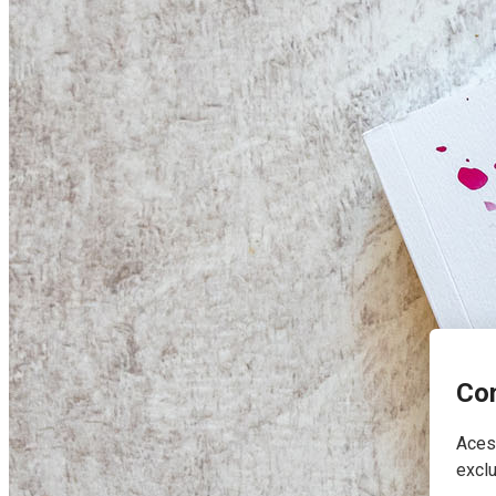
Con
Acest
exclu