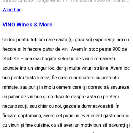
Strada Emanoil Ungureanu 17, Timișoara 300079, Romania
Wine bar
VINO Wines & More
Un loc pentru toți cei care caută (și găsesc) experiențe noi cu
fiecare și în fiecare pahar de vin. Avem în stoc peste 900 de
etichete – cea mai bogată selecție de vinuri românești
adunate într-un singur loc, dar și multe vinuri străine. Avem loc
bun pentru toată lumea, fie că-s cunoscătorii cu pretenții
rafinate, sau pur și simplu oameni care-și doresc să savureze
un pahar de vin bun și să discute despre asta cu prieteni,
necunoscuți, sau chiar cu noi, gazdele dumneavoastră. În
fiecare săptămână, avem cel puțin un eveniment gastronomic
cu vinuri și fine cuisine, ca să aveți un motiv bun să savurați și