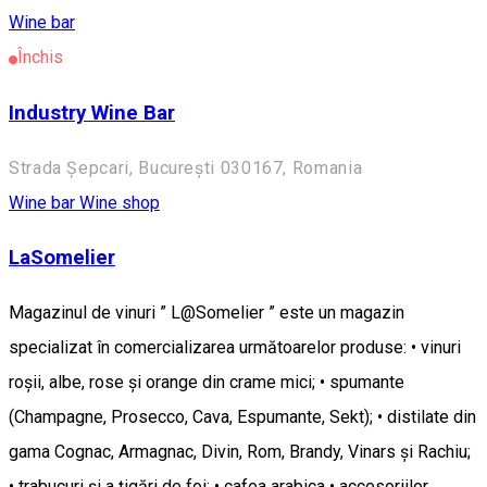
Wine bar
Închis
Industry Wine Bar
Strada Șepcari, București 030167, Romania
Wine bar
Wine shop
LaSomelier
Magazinul de vinuri ” L@Somelier ” este un magazin
specializat în comercializarea următoarelor produse: • vinuri
roșii, albe, rose și orange din crame mici; • spumante
(Champagne, Prosecco, Cava, Espumante, Sekt); • distilate din
gama Cognac, Armagnac, Divin, Rom, Brandy, Vinars și Rachiu;
• trabucuri și a țigări de foi; • cafea arabica • accesoriilor