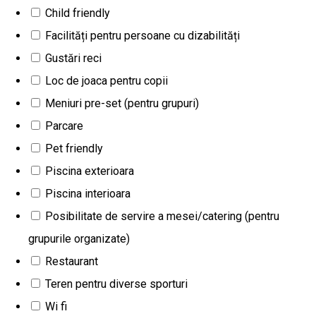
sa. Asta vrem să spui despre restaurantul nostru după ce ieși
Child friendly
pe ușă! Un spectacol culinar pregătit cu atenție, în cele mai
Facilități pentru persoane cu dizabilități
mici detalii, pentru ca atunci când tragem cortina să fii
Gustări reci
impresionat! Cât despre găzduirea ta și perna unde pui tot cu
Loc de joaca pentru copii
dichis capul, află că îți aducem pe dinainte 7 camere și un
Meniuri pre-set (pentru grupuri)
apartament 7 ca-n vremurile bune ale bugheziei orașului.
Parcare
Strada Bastionului 10, Sighișoara 545400, Romania
Pet friendly
Wine bar
Piscina exterioara
Piscina interioara
Corks Cozy Bar
Posibilitate de servire a mesei/catering (pentru
grupurile organizate)
"Fără să-mi dau seama, așteptam demult un astfel de loc, în
Restaurant
care să evadez pentru o după-amiază sau o seară din
Teren pentru diverse sporturi
România, rămânând în același timp în București! Corks este,
Wi fi
din acest punct de vedere, răspunsul unei nevoi pe care nici