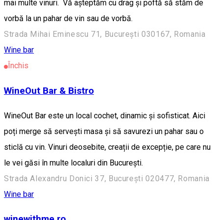
mai multe vinuri. Vă așteptăm cu drag și poftă să stăm de
vorbă la un pahar de vin sau de vorbă.
Strada Mihai Eminescu 71, București 030167, Romania
Wine bar
Închis
WineOut Bar & Bistro
WineOut Bar este un local cochet, dinamic și sofisticat. Aici
poți merge să servești masa și să savurezi un pahar sau o
sticlă cu vin. Vinuri deosebite, creații de excepție, pe care nu
le vei găsi în multe localuri din București.
Strada Alexandru Donici 37, București 020477, Romania
Wine bar
winewithme.ro