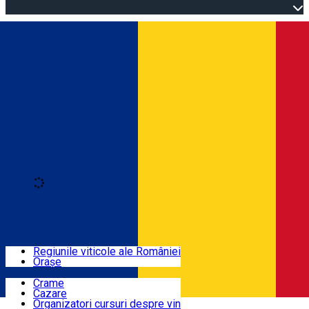
Open main menu
Loading
Autentificare
Regiuni
Regiunile viticole ale României
Orașe
Locuri cu vin
Crame
Cazare
Rute
Organizatori cursuri despre vin
Română