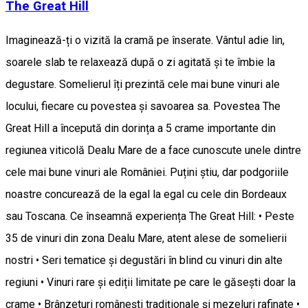
The Great Hill
Imaginează-ți o vizită la cramă pe înserate. Vântul adie lin,
soarele slab te relaxează după o zi agitată și te îmbie la
degustare. Somelierul îți prezintă cele mai bune vinuri ale
locului, fiecare cu povestea și savoarea sa. Povestea The
Great Hill a începută din dorința a 5 crame importante din
regiunea viticolă Dealu Mare de a face cunoscute unele dintre
cele mai bune vinuri ale României. Puțini știu, dar podgoriile
noastre concurează de la egal la egal cu cele din Bordeaux
sau Toscana. Ce înseamnă experiența The Great Hill: • Peste
35 de vinuri din zona Dealu Mare, atent alese de somelierii
nostri • Seri tematice și degustări în blind cu vinuri din alte
regiuni • Vinuri rare și ediții limitate pe care le găsești doar la
crame • Brânzeturi românești tradiționale și mezeluri rafinate •