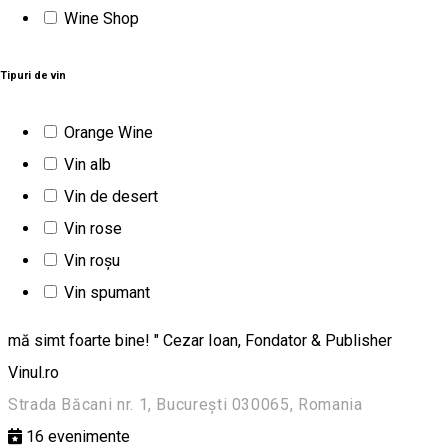
Wine Shop
nu știam că o am: un loc unde să mă simt bine și lipsit de
constrângeri, unde să găsesc o diversitate de vinuri la pahar
Tipuri de vin
și gustări și unde să-mi pot aduce prietenii indiferent dacă
sunt sau nu interesați de vin (deh, nu toți sunt pasionați de vin,
Orange Wine
că mine...). Acum am soluția: față de alte wine-bar-uri, care se
Vin alb
vor exclusiviste prin prețuri dar și prin eliminarea altor
Vin de desert
categorii de băuturi, Corks este locul accesibil că preț și unde
Vin rose
nimic nu e interzis în materie de gusturi, ci dimpotrivă, este
Vin roșu
permis și chiar încurajat. Un tărâm al experimentului
Vin spumant
(de)gustativ, dar mai presus de asta un loc unde pur și simplu
mă simt foarte bine! " Cezar Ioan, Fondator & Publisher
Vinul.ro
Strada Băcani nr. 1, București 030065, Romania
16
evenimente