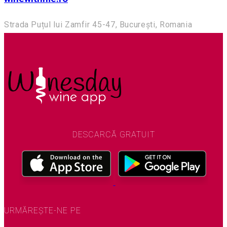
Strada Puțul lui Zamfir 45-47, București, Romania
DESCARCĂ GRATUIT
URMĂREȘTE-NE PE