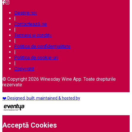
Despre noi
|
Contactează-ne
|
Termeni și condiții
|
Politica de confidențialitate
|
Politica de cookie-uri
|
Copyright
© Copyright 2026 Winesday Wine App. Toate drepturile
rezervate
❤️ Designed, built, maintained & hosted by
Acceptă Cookies