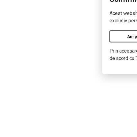
Acest website
exclusiv pers
Am pe
Prin accesare
de acord cu