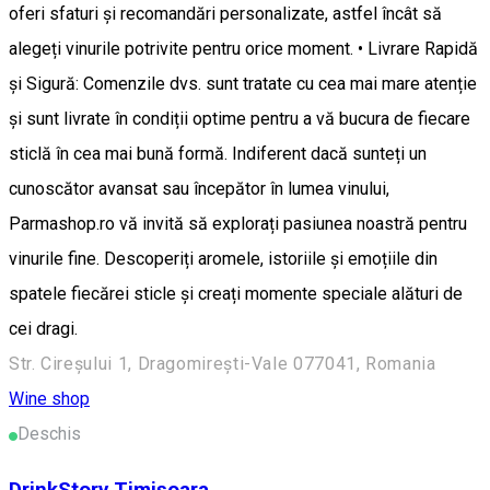
oferi sfaturi și recomandări personalizate, astfel încât să
alegeți vinurile potrivite pentru orice moment. • Livrare Rapidă
și Sigură: Comenzile dvs. sunt tratate cu cea mai mare atenție
și sunt livrate în condiții optime pentru a vă bucura de fiecare
sticlă în cea mai bună formă. Indiferent dacă sunteți un
cunoscător avansat sau începător în lumea vinului,
Parmashop.ro vă invită să explorați pasiunea noastră pentru
vinurile fine. Descoperiți aromele, istoriile și emoțiile din
spatele fiecărei sticle și creați momente speciale alături de
cei dragi.
Str. Cireşului 1, Dragomirești-Vale 077041, Romania
Wine shop
Deschis