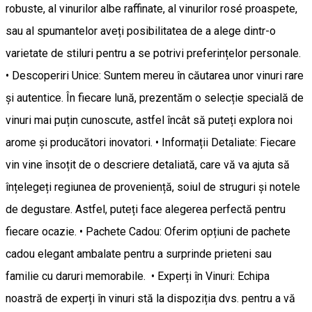
robuste, al vinurilor albe raffinate, al vinurilor rosé proaspete,
sau al spumantelor aveți posibilitatea de a alege dintr-o
varietate de stiluri pentru a se potrivi preferințelor personale.
• Descoperiri Unice: Suntem mereu în căutarea unor vinuri rare
și autentice. În fiecare lună, prezentăm o selecție specială de
vinuri mai puțin cunoscute, astfel încât să puteți explora noi
arome și producători inovatori. • Informații Detaliate: Fiecare
vin vine însoțit de o descriere detaliată, care vă va ajuta să
înțelegeți regiunea de proveniență, soiul de struguri și notele
de degustare. Astfel, puteți face alegerea perfectă pentru
fiecare ocazie. • Pachete Cadou: Oferim opțiuni de pachete
cadou elegant ambalate pentru a surprinde prieteni sau
familie cu daruri memorabile. • Experți în Vinuri: Echipa
noastră de experți în vinuri stă la dispoziția dvs. pentru a vă