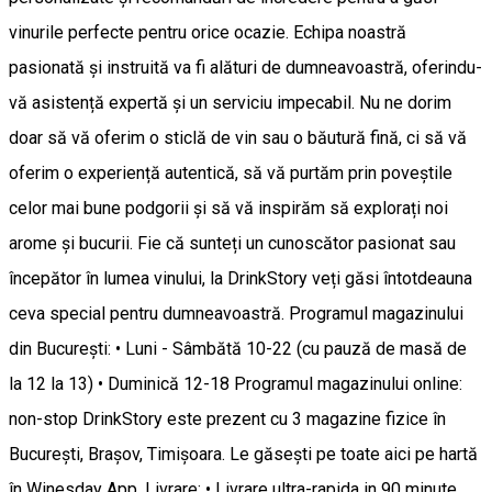
vinurile perfecte pentru orice ocazie. Echipa noastră
pasionată și instruită va fi alături de dumneavoastră, oferindu-
vă asistență expertă și un serviciu impecabil. Nu ne dorim
doar să vă oferim o sticlă de vin sau o băutură fină, ci să vă
oferim o experiență autentică, să vă purtăm prin poveștile
celor mai bune podgorii și să vă inspirăm să explorați noi
arome și bucurii. Fie că sunteți un cunoscător pasionat sau
începător în lumea vinului, la DrinkStory veți găsi întotdeauna
ceva special pentru dumneavoastră. Programul magazinului
din București: • Luni - Sâmbătă 10-22 (cu pauză de masă de
la 12 la 13) • Duminică 12-18 Programul magazinului online:
non-stop DrinkStory este prezent cu 3 magazine fizice în
București, Brașov, Timișoara. Le găsești pe toate aici pe hartă
în Winesday App. Livrare: • Livrare ultra-rapida in 90 minute