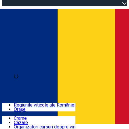
Open main menu
Loading
Autentificare
Regiuni
Regiunile viticole ale României
Orașe
Locuri cu vin
Crame
Cazare
Rute
Organizatori cursuri despre vin
Română