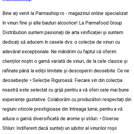
Bine ați venit la Parmashop.ro - magazinul online specializat
în vinuri fine și alte bauturi alcoolice! La Parmafood Group
Distribution suntem pasionați de arta vinificației și suntem
dedicați să aducem în casele dvs. o colecție de vinuri cu
adevărat excepționale. Ne mândrim cu faptul că oferim
clienților noștri o gamă variată de vinuri, de la cele clasice și
rafinate până la ediții limitate și descoperiri deosebite. Ce ne
deosebește: • Selecție Riguroasă: Fiecare vin din colecția
noastră este selectat cu grijă pentru a vă oferi cele mai bune
experiențe gustative. Colaborăm cu producători respectați din
regiuni viticole prestigioase din întreaga lume, pentru a vă
aduce o gamă diversificată de arome și stiluri. • Diverse
Stiluri: Indiferent dacă sunteți un iubitor al vinurilor roșii