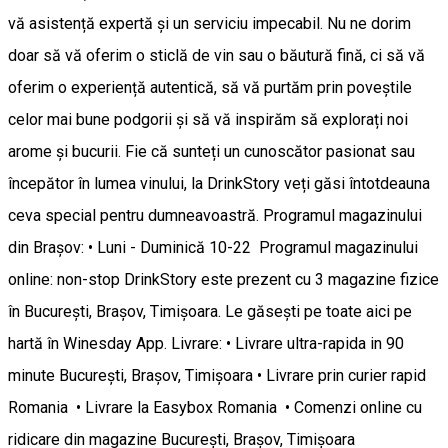
vă asistență expertă și un serviciu impecabil. Nu ne dorim
doar să vă oferim o sticlă de vin sau o băutură fină, ci să vă
oferim o experiență autentică, să vă purtăm prin poveștile
celor mai bune podgorii și să vă inspirăm să explorați noi
arome și bucurii. Fie că sunteți un cunoscător pasionat sau
începător în lumea vinului, la DrinkStory veți găsi întotdeauna
ceva special pentru dumneavoastră. Programul magazinului
din Brașov: • Luni - Duminică 10-22 Programul magazinului
online: non-stop DrinkStory este prezent cu 3 magazine fizice
în București, Brașov, Timișoara. Le găsești pe toate aici pe
hartă în Winesday App. Livrare: • Livrare ultra-rapida in 90
minute București, Brașov, Timișoara • Livrare prin curier rapid
Romania • Livrare la Easybox Romania • Comenzi online cu
ridicare din magazine București, Brașov, Timișoara