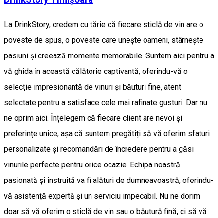
DrinkStory Timișoara
La DrinkStory, credem cu tărie că fiecare sticlă de vin are o
poveste de spus, o poveste care unește oameni, stârnește
pasiuni și creează momente memorabile. Suntem aici pentru a
vă ghida în această călătorie captivantă, oferindu-vă o
selecție impresionantă de vinuri și băuturi fine, atent
selectate pentru a satisface cele mai rafinate gusturi. Dar nu
ne oprim aici. Înțelegem că fiecare client are nevoi și
preferințe unice, așa că suntem pregătiți să vă oferim sfaturi
personalizate și recomandări de încredere pentru a găsi
vinurile perfecte pentru orice ocazie. Echipa noastră
pasionată și instruită va fi alături de dumneavoastră, oferindu-
vă asistență expertă și un serviciu impecabil. Nu ne dorim
doar să vă oferim o sticlă de vin sau o băutură fină, ci să vă