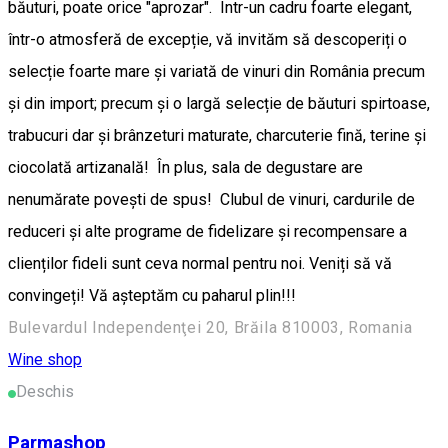
băuturi, poate orice "aprozar". Într-un cadru foarte elegant,
într-o atmosferă de excepție, vă invităm să descoperiți o
selecție foarte mare și variată de vinuri din România precum
și din import; precum și o largă selecție de băuturi spirtoase,
trabucuri dar și brânzeturi maturate, charcuterie fină, terine și
ciocolată artizanală! În plus, sala de degustare are
nenumărate povești de spus! Clubul de vinuri, cardurile de
reduceri și alte programe de fidelizare și recompensare a
clienților fideli sunt ceva normal pentru noi. Veniți să vă
convingeți! Vă așteptăm cu paharul plin!!!
Bulevardul Independenţei 20, Brăila 810003, Romania
Wine shop
Deschis
Parmashop