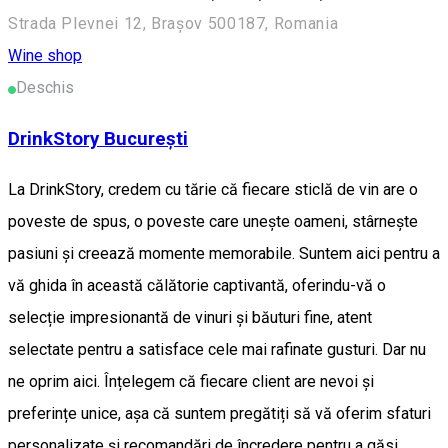
Strada Plevnei 12, Brașov 500187, Romania
Wine shop
Deschis
DrinkStory București
La DrinkStory, credem cu tărie că fiecare sticlă de vin are o
poveste de spus, o poveste care unește oameni, stârnește
pasiuni și creează momente memorabile. Suntem aici pentru a
vă ghida în această călătorie captivantă, oferindu-vă o
selecție impresionantă de vinuri și băuturi fine, atent
selectate pentru a satisface cele mai rafinate gusturi. Dar nu
ne oprim aici. Înțelegem că fiecare client are nevoi și
preferințe unice, așa că suntem pregătiți să vă oferim sfaturi
personalizate și recomandări de încredere pentru a găsi