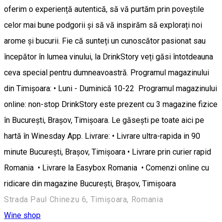
oferim o experiență autentică, să vă purtăm prin poveștile
celor mai bune podgorii și să vă inspirăm să explorați noi
arome și bucurii. Fie că sunteți un cunoscător pasionat sau
începător în lumea vinului, la DrinkStory veți găsi întotdeauna
ceva special pentru dumneavoastră. Programul magazinului
din Timișoara: • Luni - Duminică 10-22 Programul magazinului
online: non-stop DrinkStory este prezent cu 3 magazine fizice
în București, Brașov, Timișoara. Le găsești pe toate aici pe
hartă în Winesday App. Livrare: • Livrare ultra-rapida in 90
minute București, Brașov, Timișoara • Livrare prin curier rapid
Romania • Livrare la Easybox Romania • Comenzi online cu
ridicare din magazine București, Brașov, Timișoara
Strada Paul Chinezu 6, Timișoara, Romania
Wine shop