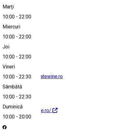
Marți
Hartă
10:00
-
22:00
Miercuri
10:00
-
22:00
0732 959 919
Joi
10:00
-
22:00
Vineri
privatewine@privatewine.ro
10:00
-
22:30
Sâmbătă
10:00
-
22:30
Duminică
https://privatewine.ro/
10:00
-
20:00