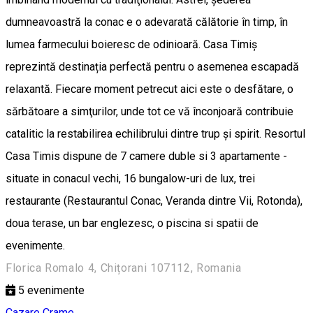
dumneavoastră la conac e o adevarată călătorie în timp, în
lumea farmecului boieresc de odinioară. Casa Timiș
reprezintă destinația perfectă pentru o asemenea escapadă
relaxantă. Fiecare moment petrecut aici este o desfătare, o
sărbătoare a simţurilor, unde tot ce vă înconjoară contribuie
catalitic la restabilirea echilibrului dintre trup și spirit. Resortul
Casa Timis dispune de 7 camere duble si 3 apartamente -
situate in conacul vechi, 16 bungalow-uri de lux, trei
restaurante (Restaurantul Conac, Veranda dintre Vii, Rotonda),
doua terase, un bar englezesc, o piscina si spatii de
evenimente.
Florica Romalo 4, Chițorani 107112, Romania
5
evenimente
Cazare
Crame