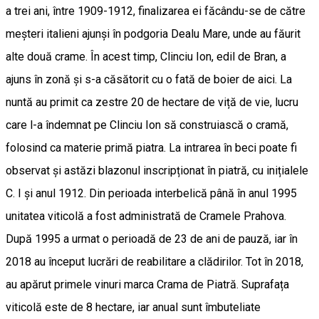
a trei ani, între 1909-1912, finalizarea ei făcându-se de către
meșteri italieni ajunși în podgoria Dealu Mare, unde au făurit
alte două crame. În acest timp, Clinciu Ion, edil de Bran, a
ajuns în zonă și s-a căsătorit cu o fată de boier de aici. La
nuntă au primit ca zestre 20 de hectare de viță de vie, lucru
care l-a îndemnat pe Clinciu Ion să construiască o cramă,
folosind ca materie primă piatra. La intrarea în beci poate fi
observat și astăzi blazonul inscripționat în piatră, cu inițialele
C. I și anul 1912. Din perioada interbelică până în anul 1995
unitatea viticolă a fost administrată de Cramele Prahova.
După 1995 a urmat o perioadă de 23 de ani de pauză, iar în
2018 au început lucrări de reabilitare a clădirilor. Tot în 2018,
au apărut primele vinuri marca Crama de Piatră. Suprafața
viticolă este de 8 hectare, iar anual sunt îmbuteliate