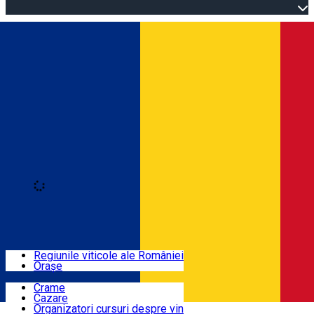
Open main menu
Loading
Autentificare
Regiuni
Regiunile viticole ale României
Orașe
Locuri cu vin
Crame
Cazare
Rute
Organizatori cursuri despre vin
Română