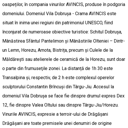
oaspeților, în compania vinurilor AVINCIS, produse în podgoria
domeniului. Domeniul Vila Dobrușa - Crama AVINCIS este
situat în inima unei regiuni din patrimoniul UNESCO, fiind
înconjurat de numeroase obiective turistice: Schitul Dobrușa,
Mânăstirea Sfântul Pantelimon și Mânăstirile Olteniei – Dintr-
un Lemn, Horezu, Arnota, Bistrița, precum și Culele de la
Măldărești sau atelierele de ceramică de la Horezu, sunt doar
o parte din frumuseţile zonei. La distanță de 1h 30 este
Transalpina și, respectiv, de 2 h este complexul operelor
sculptorului Constantin Brîncuși din Târgu-Jiu. Accesul la
domeniul Vila Dobrușa se face fie dinspre drumul expres Dex
12, fie dinspre Valea Oltului sau dinspre Târgu-Jiu/Horezu.
Vinurile AVINCIS, expresie a terroir-ului de Drăgășani
Drăgășani are toate premisele unei denumiri de origine