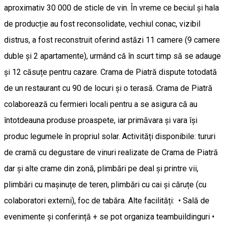
aproximativ 30 000 de sticle de vin. În vreme ce beciul și hala
de producție au fost reconsolidate, vechiul conac, vizibil
distrus, a fost reconstruit oferind astăzi 11 camere (9 camere
duble și 2 apartamente), urmând că în scurt timp să se adauge
și 12 căsuțe pentru cazare. Crama de Piatră dispute totodată
de un restaurant cu 90 de locuri și o terasă. Crama de Piatră
colaborează cu fermieri locali pentru a se asigura că au
întotdeauna produse proaspete, iar primăvara și vara își
produc legumele în propriul solar. Activități disponibile: tururi
de cramă cu degustare de vinuri realizate de Crama de Piatră
dar și alte crame din zonă, plimbări pe deal și printre vii,
plimbări cu mașinuțe de teren, plimbări cu cai și căruțe (cu
colaboratori externi), foc de tabăra. Alte facilități: • Sală de
evenimente și conferință + se pot organiza teambuildinguri •