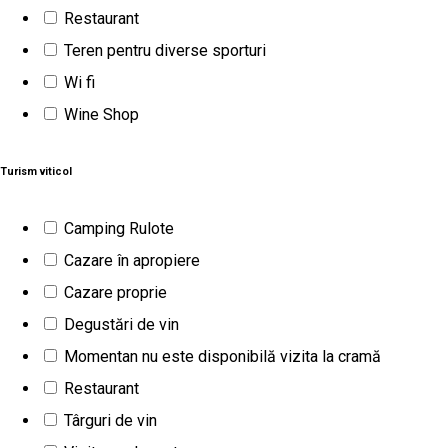
unirea soiurilor, zonelor viticole și oamenilor ce au cel mai
Restaurant
mult de oferit unui domeniu cu potențial imens pentru
Teren pentru diverse sporturi
România.” Virgil Mândru, fondator Valahorum
Wi fi
Gura Vadului, 107300, Gura Vadului 107302, Romania
Wine Shop
Cazare
Crame
Turism viticol
Avincis
Camping Rulote
Domeniul Vila Dobrușa, în prezent complet restaurat, și-a
Cazare în apropiere
deschis porțile în actuala sa arhitectură din anul 2011 și
Cazare proprie
reprezintă o adevărată punte între generații, aparținând
Degustări de vin
familiei proprietarilor din anul 1927. Aici veți găsi o oază de
Momentan nu este disponibilă vizita la cramă
liniște, de pace și de bucurie, grație minunatului peisaj
Restaurant
înconjurător și străduinței tuturor celor care lucrează vița de
Târguri de vin
vie a podgoriei, creează vinurile noastre și susțin tradiția