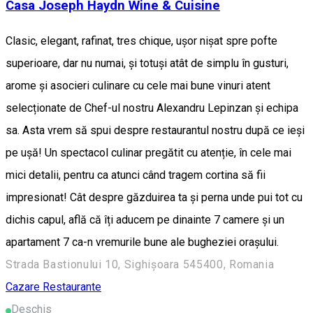
Casa Joseph Haydn Wine & Cuisine
Clasic, elegant, rafinat, tres chique, ușor nișat spre pofte
superioare, dar nu numai, și totuși atât de simplu în gusturi,
arome și asocieri culinare cu cele mai bune vinuri atent
selecționate de Chef-ul nostru Alexandru Lepinzan și echipa
sa. Asta vrem să spui despre restaurantul nostru după ce ieși
pe ușă! Un spectacol culinar pregătit cu atenție, în cele mai
mici detalii, pentru ca atunci când tragem cortina să fii
impresionat! Cât despre găzduirea ta și perna unde pui tot cu
dichis capul, află că îți aducem pe dinainte 7 camere și un
apartament 7 ca-n vremurile bune ale bugheziei orașului.
Strada Bastionului 10, Sighișoara 545400, Romania
Cazare
Restaurante
Deschis