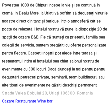
Povestea 1000 de Chipuri incepe la vie și se continuă în
cramă. În Dealu Mare, la Urlați vă poftim să degustați vinurile
noastre direct din tanc și barique, într-o atmosferă cât se
poate de relaxată. Hotelul nostru vă pune la dispoziție 20 de
spații de cazare B&B. Fie că sunteți cu prietenii, familia sau
colegii de serviciu, suntem pregătiți cu oferte personalizate
pentru fiecare. Oaspeții noștrii pot alege între terasa și
restaurantul intim al hotelului sau chiar salonul nostru de
evenimente cu 300 locuri. Dacă ajungeți la noi pentru pentru
degustări, petreceri private, seminarii, team buildinguri, sau
alte tipuri de evenimente ne găsiți deschiși permanent.
Strada Valea Bobului 20, Urlați 106300, Romania
Cazare
Restaurante
Wine bar