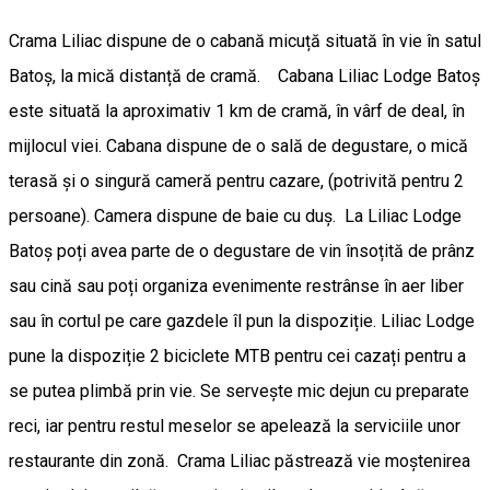
Crama Liliac dispune de o cabană micuță situată în vie în satul
Batoș, la mică distanță de cramă. Cabana Liliac Lodge Batoș
este situată la aproximativ 1 km de cramă, în vârf de deal, în
mijlocul viei. Cabana dispune de o sală de degustare, o mică
terasă și o singură cameră pentru cazare, (potrivită pentru 2
persoane). Camera dispune de baie cu duș. La Liliac Lodge
Batoș poți avea parte de o degustare de vin însoțită de prânz
sau cină sau poți organiza evenimente restrânse în aer liber
sau în cortul pe care gazdele îl pun la dispoziție. Liliac Lodge
pune la dispoziție 2 biciclete MTB pentru cei cazați pentru a
se putea plimbă prin vie. Se servește mic dejun cu preparate
reci, iar pentru restul meselor se apelează la serviciile unor
restaurante din zonă. Crama Liliac păstrează vie moștenirea