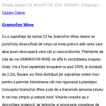
Strada Dealul Olt 44.695716° E24. 238040°, Drăgășani 245700, Romania
Cazare
Crame
Gramofon Wine
Cu o suprafață de numai 25 ha, Gramofon Wine deține un
portofoliu diversificat de vinuri ce este potrivit atât celor care
abia acum descoperă vinul cât și cunoscătorilor. Plantațiile de
viță de vie GRAMOFON WINE se află în vecinătatea orașului
Urlați. Via a fost replantată începând cu anul 2009, la distanță
de 2,2m, fiecare soi fiind distribuit pe suprafețe relativ mici
pentru a permite întretinerea cât mai riguroasă a plantației.
Conceptul Gramofon Wine este de a transmite armonia vinului
în cel mai simplu și natural mod. Vinurile noastre au o
dezvoltare organică, iar tehnicile și procesele complexe de