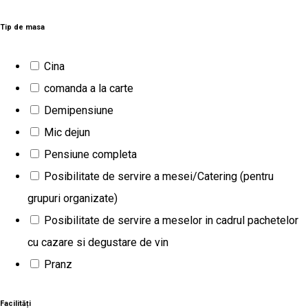
15
rezultate
Cazare
Crame
Tip de masa
Deschis
Cina
Apogeum
comanda a la carte
Demipensiune
CRAMA APOGEUM se află în localitatea Gura Vadului, în
Mic dejun
aceeași curte cu Valahorum. Apogeum dispune de Conacul
English
Pensiune completa
Apogeum (5 camere + apartamentul Regal) și Conacul Mic (14
Posibilitate de servire a mesei/Catering (pentru
camere), oferă acces gratuit la internet WiFi, o terasă și o
grupuri organizate)
grădină. Oaspeții au la dispoziție un restaurant care servește
Posibilitate de servire a meselor in cadrul pachetelor
preparate europene și parcare privată gratuită. Toate
cu cazare si degustare de vin
camerele pensiunii sunt prevăzute cu aer condiționat și baie
Pranz
privată. Vinul Prețios și nobil, APOGEUM este un vin unic,
obținut prin metode vechi de 2000 de ani dintr-o vie veche,
Facilități