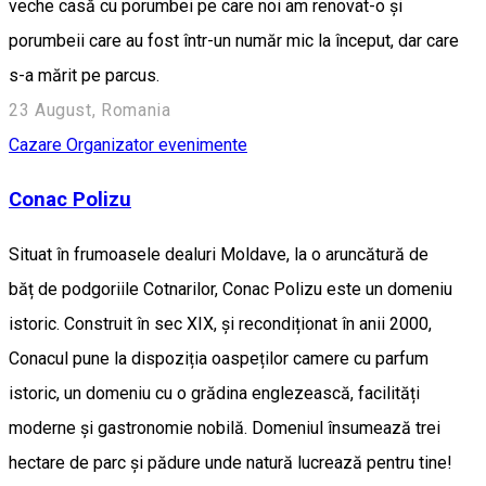
veche casă cu porumbei pe care noi am renovat-o și
porumbeii care au fost într-un număr mic la început, dar care
s-a mărit pe parcus.
23 August, Romania
Cazare
Organizator evenimente
Conac Polizu
Situat în frumoasele dealuri Moldave, la o aruncătură de
băț de podgoriile Cotnarilor, Conac Polizu este un domeniu
istoric. Construit în sec XIX, și recondiționat în anii 2000,
Conacul pune la dispoziția oaspeților camere cu parfum
istoric, un domeniu cu o grădina englezească, facilități
moderne și gastronomie nobilă. Domeniul însumează trei
hectare de parc și pădure unde natură lucrează pentru tine!