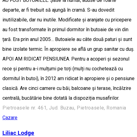
AU FOST BUTOAIELE: Șase la număr, aduse de foarte
departe, ar fi trebuit să ajungă în cramă. S-au dovedit
inutilizabile, dar nu inutile. Modificate și aranjate cu pricepere
au fost transformate în primul dormitor în butoaie de vin din
țară. Era prin anul 2005… Butoaiele au câte două paturi și sunt
bine izolate termic. În apropiere se află un grup sanitar cu duș.
APOI AM RIDICAT PENSIUNEA. Pentru a acoperi și sezonul
rece și pentru a-i mulțumi pe toți (mulți nu cochetează cu
dormitul în butoi), în 2012 am ridicat în apropiere și o pensiune
clasică. Are cinci camere cu băi, balcoane și terase, încălzire
centrală, bucătărie bine dotată la dispoziția musafirilor.
Pietroasele nr. 461, Jud. Buzau, Pietroasele, Romania
Cazare
Liliac Lodge