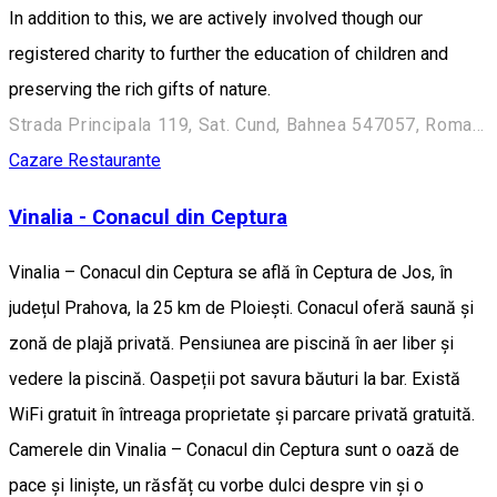
In addition to this, we are actively involved though our
registered charity to further the education of children and
preserving the rich gifts of nature.
Strada Principala 119, Sat. Cund, Bahnea 547057, Romania
Cazare
Restaurante
Vinalia - Conacul din Ceptura
Vinalia – Conacul din Ceptura se află în Ceptura de Jos, în
județul Prahova, la 25 km de Ploiești. Conacul oferă saună și
zonă de plajă privată. Pensiunea are piscină în aer liber și
vedere la piscină. Oaspeții pot savura băuturi la bar. Există
WiFi gratuit în întreaga proprietate și parcare privată gratuită.
Camerele din Vinalia – Conacul din Ceptura sunt o oază de
pace și liniște, un răsfăț cu vorbe dulci despre vin și o