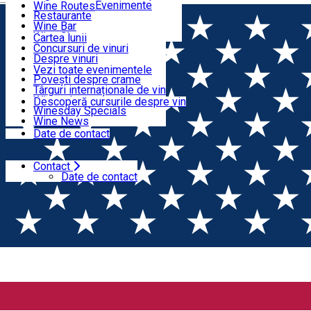
Organizatori Evenimente
Wine Routes
Restaurante
Articole
Wine Bar
Wine Shops
Cartea lunii
Concursuri de vinuri
Evenimente
Despre vinuri
Lansări de vinuri
Vezi toate evenimentele
Povești despre crame
Cursuri despre vin
Târguri internaționale de vin
Wine tales
Descoperă cursurile despre vin
Winesday Specials
Contact
Wine News
Date de contact
Contact
Acasă
Cazare
Date de contact
Accommodation
Filtrează