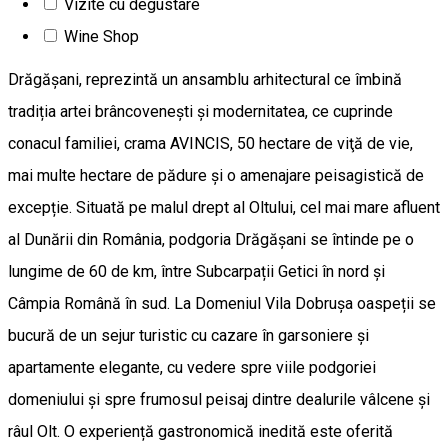
Vizite cu degustare
locală, în armonie cu așteptările celor care ne vizitează.
Wine Shop
Domeniul de familie Vila Dobrușa, situat în renumita podgorie
Drăgășani, reprezintă un ansamblu arhitectural ce îmbină
tradiția artei brâncovenești și modernitatea, ce cuprinde
conacul familiei, crama AVINCIS, 50 hectare de viţă de vie,
mai multe hectare de pădure și o amenajare peisagistică de
excepție. Situată pe malul drept al Oltului, cel mai mare afluent
al Dunării din România, podgoria Drăgășani se întinde pe o
lungime de 60 de km, între Subcarpații Getici în nord și
Câmpia Română în sud. La Domeniul Vila Dobrușa oaspeții se
bucură de un sejur turistic cu cazare în garsoniere și
apartamente elegante, cu vedere spre viile podgoriei
domeniului și spre frumosul peisaj dintre dealurile vâlcene și
râul Olt. O experiență gastronomică inedită este oferită