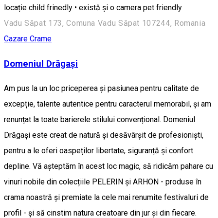
locație child frinedly • există și o camera pet friendly
Vadu Săpat 173, Comuna Vadu Săpat 107244, Romania
Cazare
Crame
Domeniul Drăgaşi
Am pus la un loc priceperea și pasiunea pentru calitate de
excepție, talente autentice pentru caracterul memorabil, și am
renunțat la toate barierele stilului convențional. Domeniul
Drăgași este creat de natură și desăvârșit de profesioniști,
pentru a le oferi oaspeților libertate, siguranță și confort
depline. Vă așteptăm în acest loc magic, să ridicăm pahare cu
vinuri nobile din colecțiile PELERIN și ARHON - produse în
crama noastră și premiate la cele mai renumite festivaluri de
profil - și să cinstim natura creatoare din jur și din fiecare.