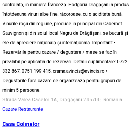
controlată, în manieră franceză. Podgoria Drăgășani a produs
întotdeauna vinuri albe fine, răcoroase, cu o aciditate bună.
Vinurile roșii din regiune, produse în principal din Cabernet
Sauvignon și din soiul local Negru de Drăgășani, se bucură și
ele de apreciere națională și internațională. Important: •
Rezervările pentru cazare / degustare / mese se fac în
prealabil pe aplicatia de rezervari. Detalii suplimentare: 0722
332 867, 0751 199 415, crama.avincis@avincis.ro •
Degustările fără cazare se organizează pentru grupuri de
minim 5 persoane.
Strada Valea Caselor 1A, Drăgășani 245700, Romania
Cazare
Restaurante
Casa Colinelor