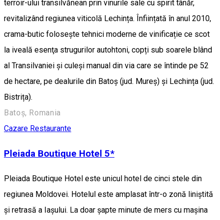
terroir-ului transilvănean prin vinurile sale cu spirit tânăr,
revitalizând regiunea viticolă Lechința. Înființată în anul 2010,
crama-butic folosește tehnici moderne de vinificație ce scot
la iveală esenţa strugurilor autohtoni, copți sub soarele blând
al Transilvaniei și culeşi manual din via care se întinde pe 52
de hectare, pe dealurile din Batoș (jud. Mureș) și Lechința (jud.
Bistrița).
Batoș, Romania
Cazare
Restaurante
Pleiada Boutique Hotel 5*
Pleiada Boutique Hotel este unicul hotel de cinci stele din
regiunea Moldovei. Hotelul este amplasat într-o zonă liniștită
și retrasă a Iașului. La doar șapte minute de mers cu mașina