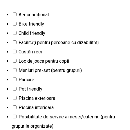
special amenajată și îngrijită, amplasată într-una din cele mai
bune zone viticole din România – Dealu Mare. APOGEUM
Aer condiționat
poartă o încărcătură emoțională și personală puternică. Vin de
Bike friendly
semnătură, această Fetească Neagră premiată pe patru
Child friendly
continente, este încununarea muncii de o viață a lui Virgil
Facilități pentru persoane cu dizabilități
Mândru, proprietarul Cramei APOGEUM. La Crama Apogeum
Gustări reci
vei avea ocazia să încerci și vinurile din colecția Valahorum.
Loc de joaca pentru copii
Valahorum este un proiect care si-a propus sa ofere
Meniuri pre-set (pentru grupuri)
publicului cunoscator vinuri-reper ale Romaniei. „Vinul
Parcare
românesc merită mai mult. Merită crame în care vinul se face
Pet friendly
nu mult, ci aproape de perfecțiune; merită să își întâlnească
Piscina exterioara
publicul în locuri unice, în care pasiunea și măiestria să poată
Piscina interioara
fi descoperite. Și astfel am fondat Valahorum, un proiect prin
Posibilitate de servire a mesei/catering (pentru
care ne propunem să oferim vinurile-reper ale României, prin
grupurile organizate)