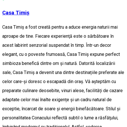
Casa Timiș
Casa Timiş a fost creată pentru a aduce energia naturii mai
aproape de tine. Fiecare experienţă este o sărbătoare în
acest labirint senzorial suspendat în timp. Într-un decor
elegant, cu o poveste frumoasă, Casa Timiş expune perfect
simbioza benefică dintre om și natură. Datorită localizării
sale, Casa Timiș a devenit una dintre destinațiile preferate ale
celor care-și doresc o escapadă din oraș. Vă așteptăm cu
preparate culinare deosebite, vinuri alese, facilități de cazare
adaptate celor mai înalte exigențe și un cadru natural de
exceptie, încarcat de soare și energii binefăcătoare. Stilul și
personalitatea Conacului reflectă subtil o lume a răsfăţului,
îmbinând modernul cu tradiţionalul. Astfel, șederea