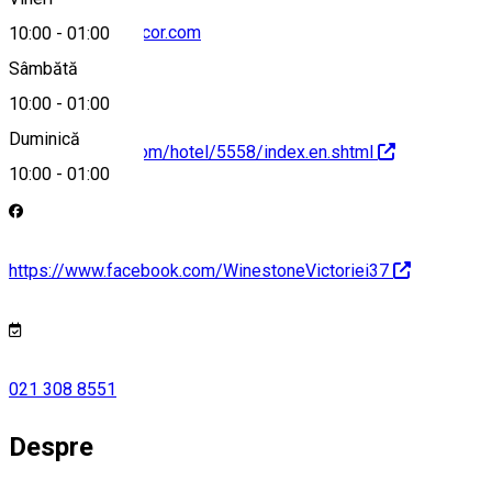
winestone37@accor.com
10:00
-
01:00
Sâmbătă
10:00
-
01:00
Duminică
https://all.accor.com/hotel/5558/index.en.shtml
10:00
-
01:00
https://www.facebook.com/WinestoneVictoriei37
021 308 8551
Despre