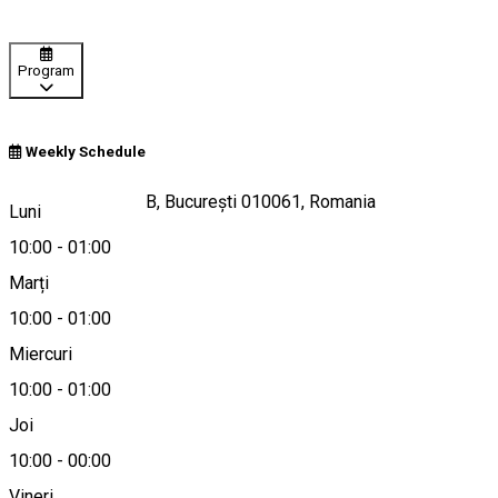
Program
Weekly Schedule
Calea Victoriei 37B, București 010061, Romania
Luni
10:00
-
01:00
Marți
Hartă
10:00
-
01:00
Miercuri
10:00
-
01:00
021 308 8551
Joi
10:00
-
00:00
Vineri