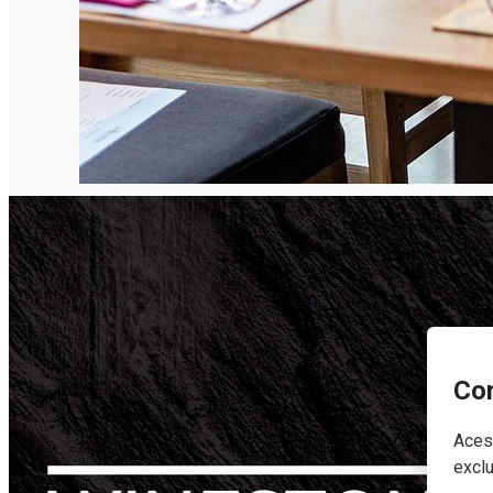
Con
Acest
exclu