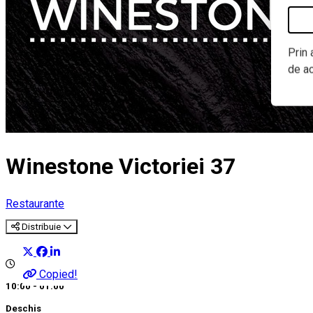
Prin 
de a
Winestone Victoriei 37
Restaurante
Distribuie
Copied!
10:00 - 01:00
Deschis