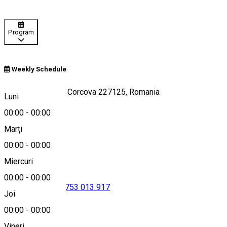
Program
Weekly Schedule
Strada Principala, Corcova 227125, Romania
Luni
00:00
-
00:00
Marți
Hartă
00:00
-
00:00
Miercuri
00:00
-
00:00
0741 281 611
•
0753 013 917
Joi
00:00
-
00:00
Vineri