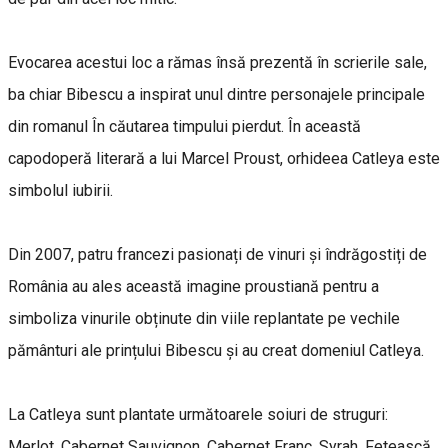
Evocarea acestui loc a rămas însă prezentă în scrierile sale,
ba chiar Bibescu a inspirat unul dintre personajele principale
din romanul În căutarea timpului pierdut. În această
capodoperă literară a lui Marcel Proust, orhideea Catleya este
simbolul iubirii.
Din 2007, patru francezi pasionați de vinuri și îndrăgostiți de
România au ales această imagine proustiană pentru a
simboliza vinurile obținute din viile replantate pe vechile
pământuri ale prințului Bibescu și au creat domeniul Catleya.
La Catleya sunt plantate următoarele soiuri de struguri:
Merlot, Cabernet Sauvignon, Cabernet Franc, Syrah, Fetească