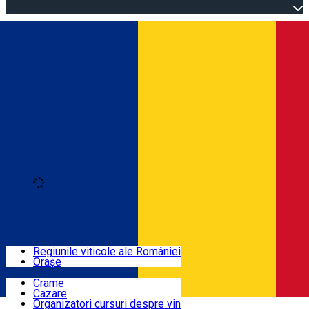
Open main menu
Loading
Autentificare
Regiuni
Regiunile viticole ale României
Orașe
Locuri cu vin
Crame
Cazare
Rute
Organizatori cursuri despre vin
Română