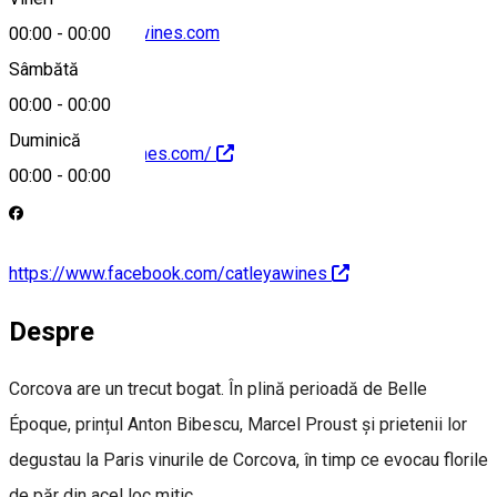
contact@catleyawines.com
00:00
-
00:00
Sâmbătă
00:00
-
00:00
Duminică
https://catleyawines.com/
00:00
-
00:00
https://www.facebook.com/catleyawines
Despre
Corcova are un trecut bogat. În plină perioadă de Belle
Époque, prințul Anton Bibescu, Marcel Proust și prietenii lor
degustau la Paris vinurile de Corcova, în timp ce evocau florile
de păr din acel loc mitic.