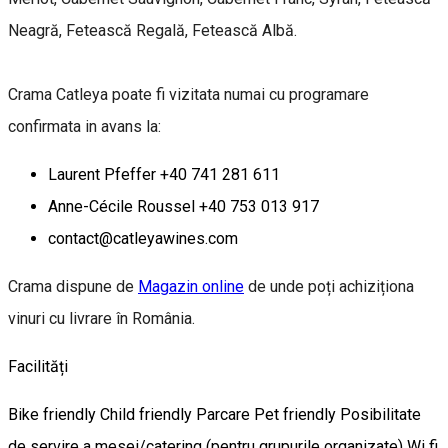
Neagră, Fetească Regală, Fetească Albă.
Crama Catleya poate fi vizitata numai cu programare
confirmata in avans la:
Laurent Pfeffer +40 741 281 611
Anne-Cécile Roussel +40 753 013 917
contact@catleyawines.com
Crama dispune de
Magazin online
de unde poți achiziționa
vinuri cu livrare în România.
Facilități
Bike friendly
Child friendly
Parcare
Pet friendly
Posibilitate
de servire a mesei/catering (pentru grupurile organizate)
Wi fi