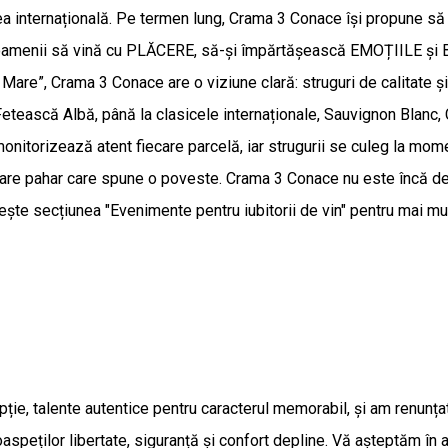
ea internațională. Pe termen lung, Crama 3 Conace își propune să
e oamenii să vină cu PLĂCERE, să-și împărtășească EMOȚIILE și BU
 Mare”, Crama 3 Conace are o viziune clară: struguri de calitate ș
ască Albă, până la clasicele internaționale, Sauvignon Blanc, Cha
onitorizează atent fiecare parcelă, iar strugurii se culeg la mome
iecare pahar care spune o poveste. Crama 3 Conace nu este încă de
ește secțiunea "Evenimente pentru iubitorii de vin" pentru mai mul
ție, talente autentice pentru caracterul memorabil, și am renunțat
oaspeților libertate, siguranță și confort depline. Vă așteptăm în 