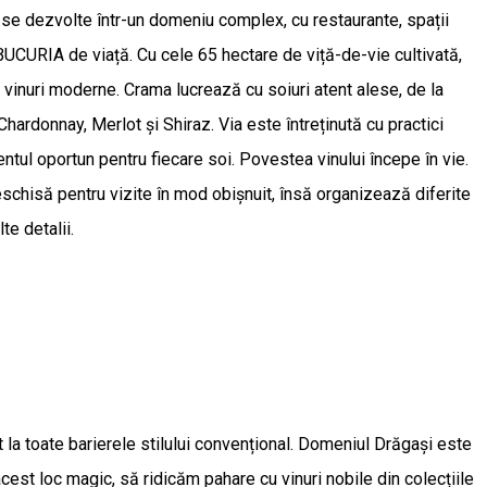
 se dezvolte într-un domeniu complex, cu restaurante, spații
CURIA de viață. Cu cele 65 hectare de viță-de-vie cultivată,
i vinuri moderne. Crama lucrează cu soiuri atent alese, de la
rdonnay, Merlot și Shiraz. Via este întreținută cu practici
ntul oportun pentru fiecare soi. Povestea vinului începe în vie.
schisă pentru vizite în mod obișnuit, însă organizează diferite
te detalii.
 la toate barierele stilului convențional. Domeniul Drăgași este
acest loc magic, să ridicăm pahare cu vinuri nobile din colecțiile