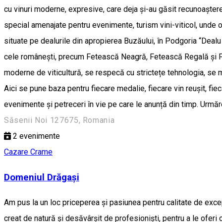
cu vinuri moderne, expresive, care deja și-au găsit recunoașter
special amenajate pentru evenimente, turism vini-viticol, und
situate pe dealurile din apropierea Buzăului, în Podgoria “Dealu
cele românești, precum Fetească Neagră, Fetească Regală și Fete
moderne de viticultură, se respecă cu strictețe tehnologia, se m
Aici se pune baza pentru fiecare medalie, fiecare vin reușit, f
evenimente și petreceri în vie pe care le anunță din timp. Urmăr
Săsenii Noi 127675, Romania
2
evenimente
Cazare
Crame
Domeniul Drăgaşi
Am pus la un loc priceperea și pasiunea pentru calitate de excep
creat de natură și desăvârșit de profesioniști, pentru a le oferi 