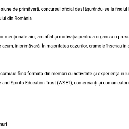
iune de primăvară, concursul oficial desfășurându-se la finalul lun
ului din România.
ilor menționate aici, am aflat și motivația pentru a organiza o pre
 acum, în primăvară. În majoritatea cazurilor, cramele înscriau în 
re comisie fiind formată din membri cu activitate și experiență în 
e and Spirits Education Trust (WSET), comercianți și comunicatori 
nuri