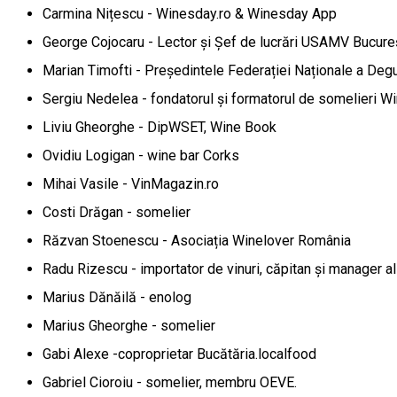
Carmina Nițescu - Winesday.ro & Winesday App
George Cojocaru - Lector și Șef de lucrări USAMV Bucure
Marian Timofti - Președintele Federației Naționale a Degu
Sergiu Nedelea - fondatorul și formatorul de somelieri W
Liviu Gheorghe - DipWSET, Wine Book
Ovidiu Logigan - wine bar Corks
Mihai Vasile - VinMagazin.ro
Costi Drăgan - somelier
Răzvan Stoenescu - Asociația Winelover România
Radu Rizescu - importator de vinuri, căpitan și manager a
Marius Dănăilă - enolog
Marius Gheorghe - somelier
Gabi Alexe -coproprietar Bucătăria.localfood
Gabriel Cioroiu - somelier, membru OEVE.