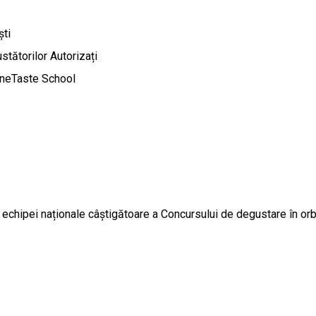
ști
stătorilor Autorizați
ineTaste School
l echipei naționale câștigătoare a Concursului de degustare în or