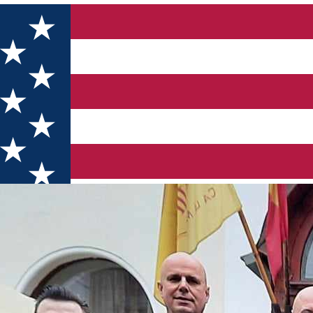
nță Vinul.ro (primăvară), BIO și Dulce & Aromat - 2024