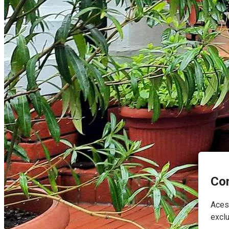
Con
Acest
exclu