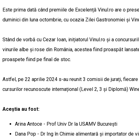
Este prima dată când premiile de Excelență Vinul.ro are o preses
duminici din luna octombrie, cu ocazia Zilei Gastronomiei și Vin
Stând de vorbă cu Cezar Ioan, inițiatorul Vinul.ro și a concursur
vinurile albe și rose din România, acestea fiind proaspăt lansate
proaspete fiind pe final de stoc.
Astfel, pe 22 aprilie 2024 s-au reunit 3 comisii de jurați, fieca
cursurilor recunoscute internațional (Level 2, 3 și Diplomă) Win
Aceștia au fost:
Arina Antoce - Prof Univ Dr la USAMV București
Dana Pop - Dr Ing în Chimie alimentară și importator de vi