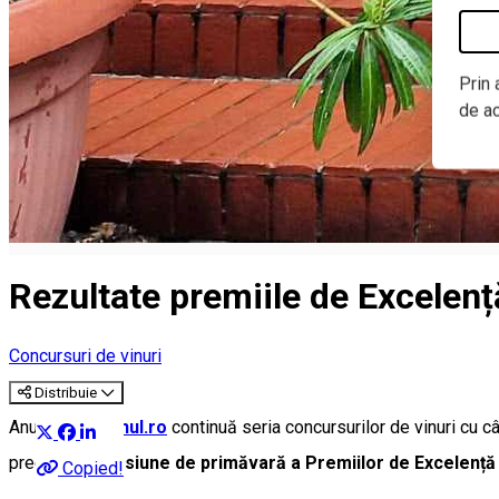
Prin 
de a
Rezultate premiile de Excelenț
Concursuri de vinuri
Distribuie
Anul acesta
Vinul.ro
continuă seria concursurilor de vinuri cu cât
precum și o
sesiune de primăvară a Premiilor de Excelență V
Copied!