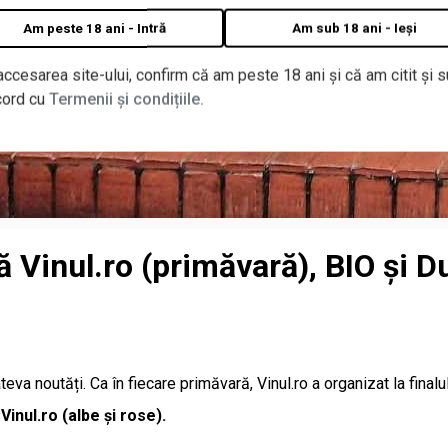
Am peste 18 ani - Intră
Am sub 18 ani - Ieși
accesarea site-ului, confirm că am peste 18 ani și că am citit și s
cord cu
Termenii și condițiile.
ă Vinul.ro (primăvară), BIO și 
eva noutăți. Ca în fiecare primăvară, Vinul.ro a organizat la finalul
inul.ro (albe și rose).