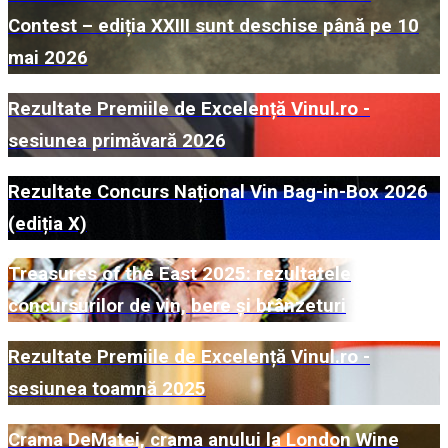
Contest – ediția XXIII sunt deschise până pe 10
mai 2026
Rezultate Premiile de Excelență Vinul.ro -
sesiunea primăvară 2026
Rezultate Concurs Național Vin Bag-in-Box 2026
(ediția X)
Treasures of the East 2025: rezultatele
concursurilor de vin, bere și brânzeturi
Rezultate Premiile de Excelență Vinul.ro -
sesiunea toamnă 2025
Crama DeMatei, crama anului la London Wine