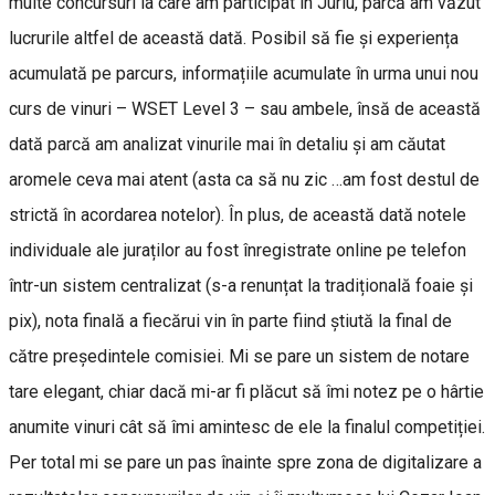
multe concursuri la care am participat în Juriu, parcă am văzut
lucrurile altfel de această dată. Posibil să fie și experiența
acumulată pe parcurs, informațiile acumulate în urma unui nou
curs de vinuri – WSET Level 3 – sau ambele, însă de această
dată parcă am analizat vinurile mai în detaliu și am căutat
aromele ceva mai atent (asta ca să nu zic …am fost destul de
strictă în acordarea notelor). În plus, de această dată notele
individuale ale juraților au fost înregistrate online pe telefon
într-un sistem centralizat (s-a renunțat la tradițională foaie și
pix), nota finală a fiecărui vin în parte fiind știută la final de
către președintele comisiei. Mi se pare un sistem de notare
tare elegant, chiar dacă mi-ar fi plăcut să îmi notez pe o hârtie
anumite vinuri cât să îmi amintesc de ele la finalul competiției.
Per total mi se pare un pas înainte spre zona de digitalizare a