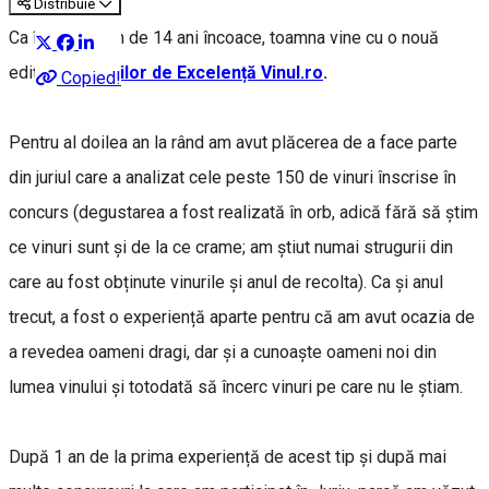
Distribuie
Ca în fiecare an de 14 ani încoace, toamna vine cu o nouă
ediție a
Premiilor de Excelență Vinul.ro
.
Copied!
Pentru al doilea an la rând am avut plăcerea de a face parte
din juriul care a analizat cele peste 150 de vinuri înscrise în
concurs (degustarea a fost realizată în orb, adică fără să știm
ce vinuri sunt și de la ce crame; am știut numai strugurii din
care au fost obținute vinurile și anul de recolta). Ca și anul
trecut, a fost o experiență aparte pentru că am avut ocazia de
a revedea oameni dragi, dar și a cunoaște oameni noi din
lumea vinului și totodată să încerc vinuri pe care nu le știam.
După 1 an de la prima experiență de acest tip și după mai