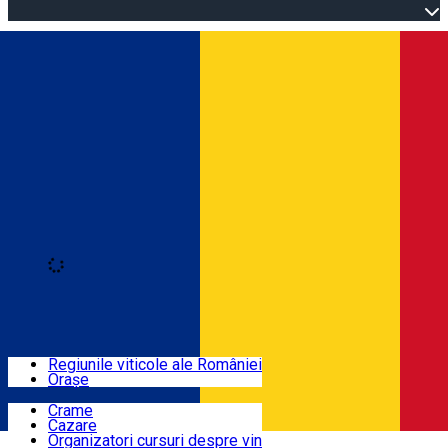
Open main menu
Loading
Autentificare
Regiuni
Regiunile viticole ale României
Orașe
Locuri cu vin
Crame
Cazare
Rute
Organizatori cursuri despre vin
Română