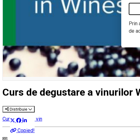
Prin 
de a
Curs de degustare a vinurilor 
Distribuie
Cursuri despre vin
Copied!