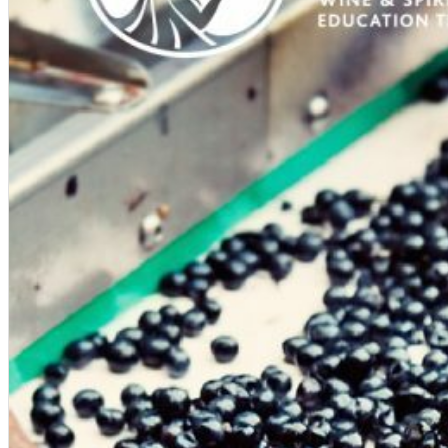
English