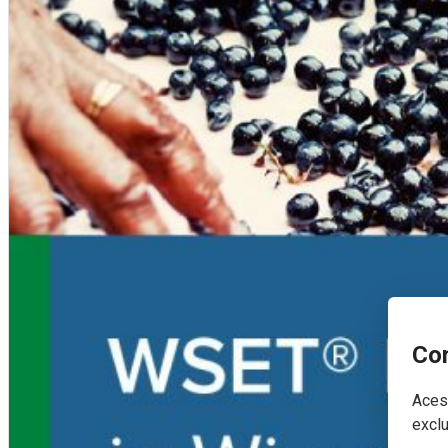
Con
Acest
exclu