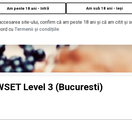
Am peste 18 ani - Intră
Am sub 18 ani - Ieși
accesarea site-ului, confirm că am peste 18 ani și că am citit și s
cord cu
Termenii și condițiile.
WSET Level 3 (Bucuresti)