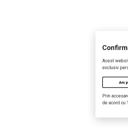
Confirm
Acest website
exclusiv pers
Am pe
Prin accesare
de acord cu