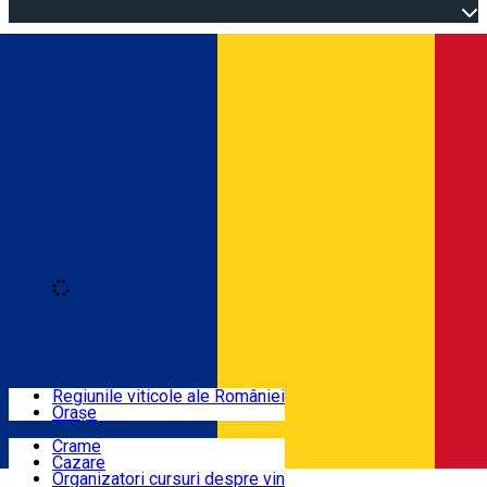
Open main menu
Loading
Autentificare
Regiuni
Regiunile viticole ale României
Orașe
Locuri cu vin
Crame
Cazare
Rute
Organizatori cursuri despre vin
Română