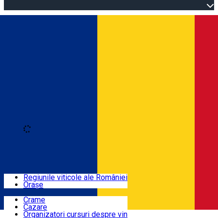
Open main menu
Loading
Autentificare
Regiuni
Regiunile viticole ale României
Orașe
Locuri cu vin
Crame
Cazare
Rute
Organizatori cursuri despre vin
Română