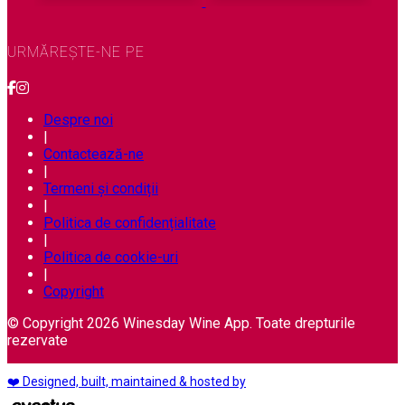
URMĂREȘTE-NE PE
Despre noi
|
Contactează-ne
|
Termeni și condiții
|
Politica de confidențialitate
|
Politica de cookie-uri
|
Copyright
© Copyright 2026 Winesday Wine App. Toate drepturile
rezervate
❤️ Designed, built, maintained & hosted by