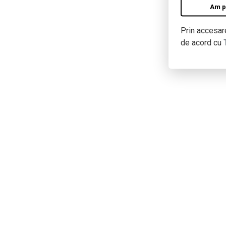
Am pe
Prin accesare
de acord cu