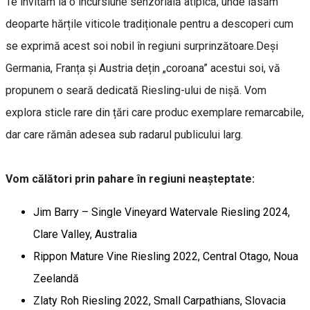
Te invităm la o incursiune senzorială atipică, unde lăsăm
deoparte hărțile viticole tradiționale pentru a descoperi cum
se exprimă acest soi nobil în regiuni surprinzătoare.Deși
Germania, Franța și Austria dețin „coroana” acestui soi, vă
propunem o seară dedicată Riesling-ului de nișă. Vom
explora sticle rare din țări care produc exemplare remarcabile,
dar care rămân adesea sub radarul publicului larg.
Vom călători prin pahare în regiuni neașteptate:
Jim Barry – Single Vineyard Watervale Riesling 2024,
Clare Valley, Australia
Rippon Mature Vine Riesling 2022, Central Otago, Noua
Zeelandă
Zlaty Roh Riesling 2022, Small Carpathians, Slovacia