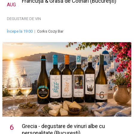
Frâncușă & Grasă de Cotnari (București)
AUG
DEGUSTARE DE VIN
Începe la 19:00
|
Corks Cozy Bar
Grecia - degustare de vinuri albe cu
6
personalitate (București)