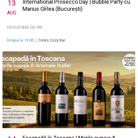
International Prosecco Day | Bubble Party cu
13
Marius Gîrlea (București)
AUG
DEGUSTARE DE VIN
Începe la 19:00
|
Corks Cozy Bar
Escapadă în Toscana | Marile cupaje &