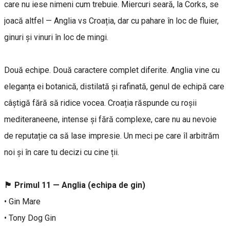
care nu iese nimeni cum trebuie. Miercuri seară, la Corks, se
joacă altfel — Anglia vs Croația, dar cu pahare în loc de fluier,
ginuri și vinuri în loc de mingi.
Două echipe. Două caractere complet diferite. Anglia vine cu
eleganța ei botanică, distilată și rafinată, genul de echipă care
câștigă fără să ridice vocea. Croația răspunde cu roșii
mediteraneene, intense și fără complexe, care nu au nevoie
de reputație ca să lase impresie. Un meci pe care îl arbitrăm
noi și în care tu decizi cu cine ții.
🏴󠁧󠁢󠁥󠁮󠁧󠁿 Primul 11 — Anglia (echipa de gin)
• Gin Mare
• Tony Dog Gin