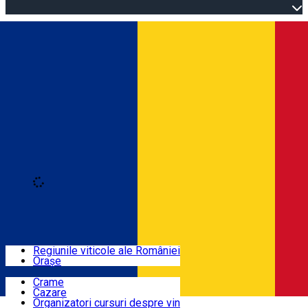
Open main menu
Loading
Autentificare
Regiuni
Regiunile viticole ale României
Orașe
Locuri cu vin
Crame
Cazare
Rute
Organizatori cursuri despre vin
Română