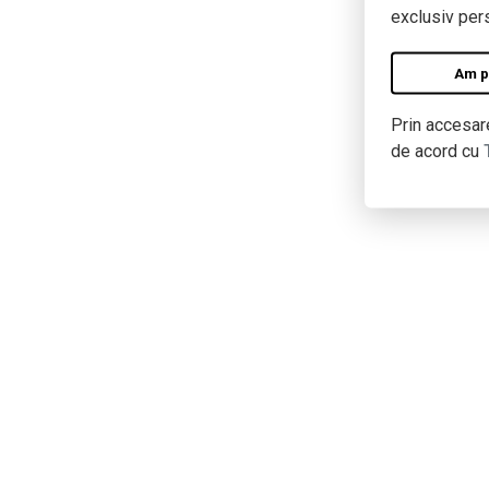
exclusiv pers
Am pe
Prin accesare
de acord cu