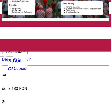
Cupa Mondială: Anglia vs
Croația 🏆 (București)
Distribuie
English
Degustare de vin
Copied!
de la 180 RON