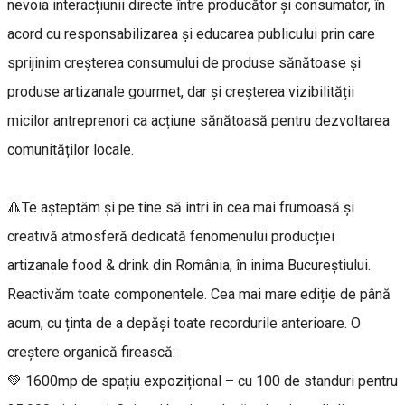
nevoia interacțiunii directe între producător și consumator, în
acord cu responsabilizarea și educarea publicului prin care
sprijinim creșterea consumului de produse sănătoase și
produse artizanale gourmet, dar și creșterea vizibilității
micilor antreprenori ca acțiune sănătoasă pentru dezvoltarea
comunităților locale.
🔺Te așteptăm și pe tine să intri în cea mai frumoasă și
creativă atmosferă dedicată fenomenului producției
artizanale food & drink din România, în inima Bucureștiului.
Reactivăm toate componentele. Cea mai mare ediție de până
acum, cu ținta de a depăși toate recordurile anterioare. O
creștere organică firească:
💚 1600mp de spațiu expozițional – cu 100 de standuri pentru