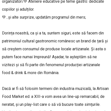
organizatori.💚 Ateliere educative pe teme gastro: dedicate
copiilor și adulților.
💚...și alte surprize, updatăm programul din mers;
Dorința noastră, ca și a ta, suntem siguri, este să facem din
patrimoniul cultural gastronomic românesc un brand de țară și
să creștem consumul de produse locale artizanale. Și asta o
putem face numai împreună! Așadar, te așteptăm să ne
vizitezi și să fii parte din fenomenul producției artizanale
food & drink & more din România.
Dacă ar fi să folosim termeni din industria muzicală, la Artisan
Food Market ed. a XIII-a vom avea un line-up remarcabil, de
neratat, și un play-list care o să vă bucure toate simțurile.