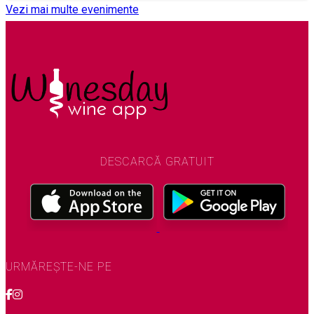
Vezi mai multe evenimente
DESCARCĂ GRATUIT
URMĂREȘTE-NE PE