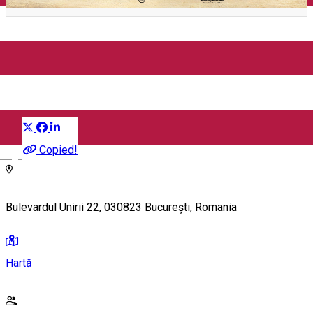
Artisan Food Market ed. a
XIII-a (Bucuresti)
Distribuie
Festival Vin & Gastronomie
Copied!
English
Bulevardul Unirii 22, 030823 București, Romania
Hartă