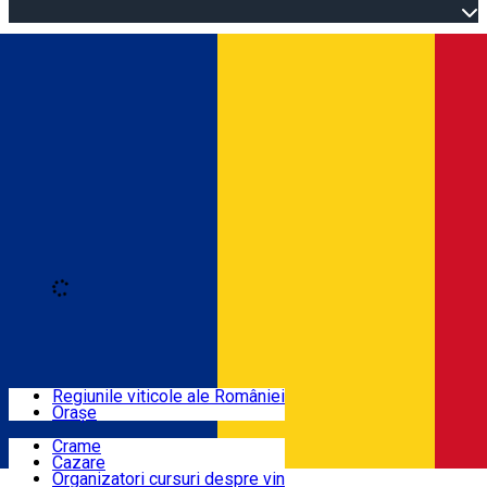
Open main menu
Loading
Autentificare
Regiuni
Regiunile viticole ale României
Orașe
Locuri cu vin
Crame
Cazare
Rute
Organizatori cursuri despre vin
Română