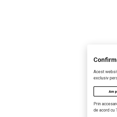
Confirm
Acest website
exclusiv pers
Am pe
Prin accesare
de acord cu