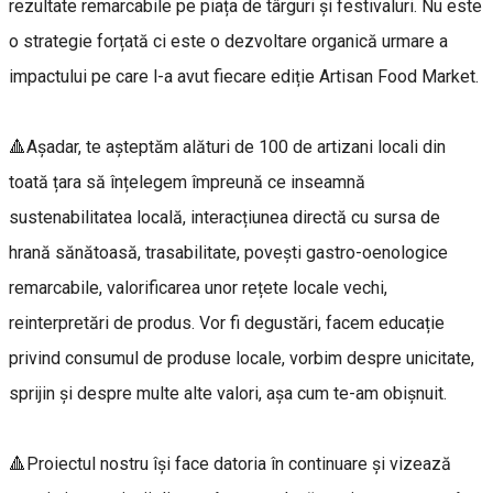
rezultate remarcabile pe piața de târguri și festivaluri. Nu este
o strategie forțată ci este o dezvoltare organică urmare a
impactului pe care l-a avut fiecare ediție Artisan Food Market.
🔺Așadar, te așteptăm alături de 100 de artizani locali din
toată țara să înțelegem împreună ce inseamnă
sustenabilitatea locală, interacțiunea directă cu sursa de
hrană sănătoasă, trasabilitate, povești gastro-oenologice
remarcabile, valorificarea unor rețete locale vechi,
reinterpretări de produs. Vor fi degustări, facem educație
privind consumul de produse locale, vorbim despre unicitate,
sprijin și despre multe alte valori, așa cum te-am obișnuit.
🔺Proiectul nostru își face datoria în continuare și vizează