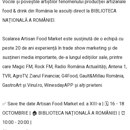
Vocile și poveștile artiștilor fenomenului producției artizanale
food & drink din România le asculți direct la BIBLIOTECA
NAȚIONALĂ A ROMÂNIEI.
Scalarea Artisan Food Market este susținută de o echipă cu
peste 20 de ani experiență în trade show marketing și de
susțineri media importante, de-a lungul edițiilor sale, printre
care Magic FM, Rock FM, Radio România Actualități, Antena 1,
TVR, AgroTV, Ziarul Financiar, G4Food, Gault&Millau România,
GastroArt și Vinul.ro, WinesdayAPP și alți prieteni.
✅ Save the date Artisan Food Market ed. a XIII-a | 🗓 16 - 18
OCTOMBRIE | 🏠 BIBLIOTECA NAȚIONALĂ A ROMÂNIEI | ⏰
10:00 - 20:00 |