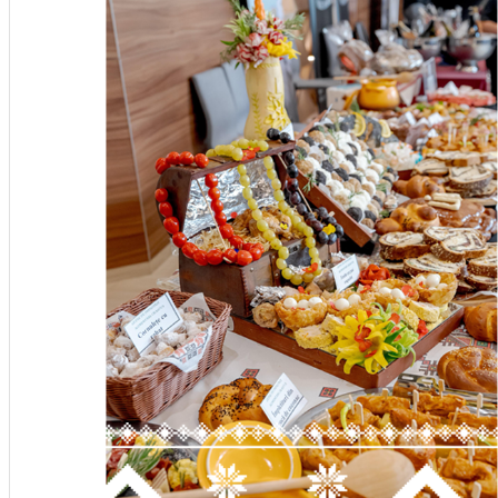
English