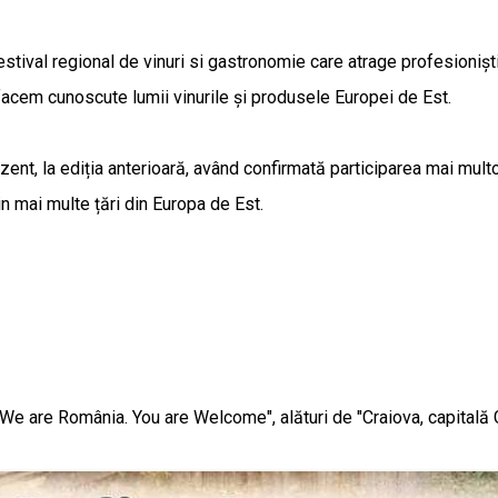
ival regional de vinuri si gastronomie care atrage profesioniști d
facem cunoscute lumii vinurile și produsele Europei de Est.
ezent, la ediția anterioară, având confirmată participarea mai mul
n mai multe țări din Europa de Est.
 "We are România. You are Welcome", alături de "Craiova, capita