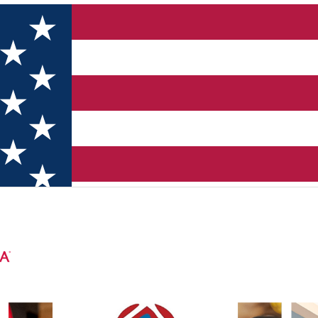
 - Comori de la Răsărit (Craiova)