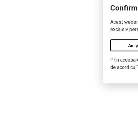
Confirm
Acest website
exclusiv pers
Am pe
Prin accesare
de acord cu