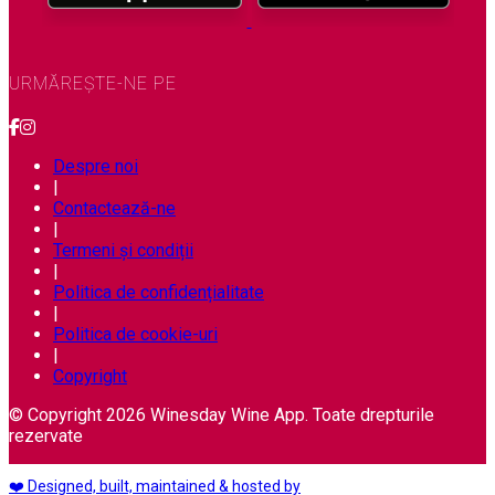
URMĂREȘTE-NE PE
Despre noi
|
Contactează-ne
|
Termeni și condiții
|
Politica de confidențialitate
|
Politica de cookie-uri
|
Copyright
© Copyright 2026 Winesday Wine App. Toate drepturile
rezervate
❤️ Designed, built, maintained & hosted by