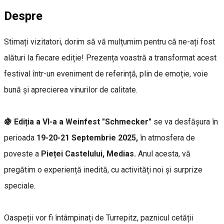
Despre
Stimați vizitatori, dorim să vă mulțumim pentru că ne-ați fost
alături la fiecare ediție! Prezența voastră a transformat acest
festival într-un eveniment de referință, plin de emoție, voie
bună și aprecierea vinurilor de calitate.
🍇 Ediția a VI-a a Weinfest "Schmecker"
se va desfășura în
perioada
19-20-21 Septembrie 2025,
în atmosfera de
poveste a
Pieței Castelului, Medias.
Anul acesta, vă
pregătim o experiență inedită, cu activități noi și surprize
speciale.
Oaspeții vor fi întâmpinați de Turrepitz, paznicul cetății