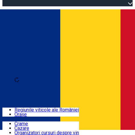
Open main menu
Loading
Autentificare
Regiuni
Regiunile viticole ale României
Orașe
Locuri cu vin
Crame
Cazare
Rute
Organizatori cursuri despre vin
Română