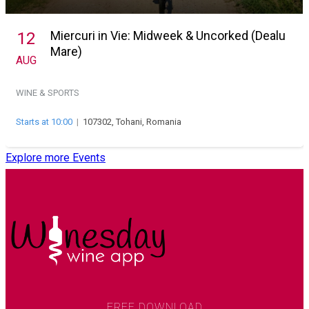
Miercuri in Vie: Midweek & Uncorked (Dealu
12
Mare)
AUG
WINE & SPORTS
Starts at 10:00
|
107302, Tohani, Romania
Explore more Events
FREE DOWNLOAD