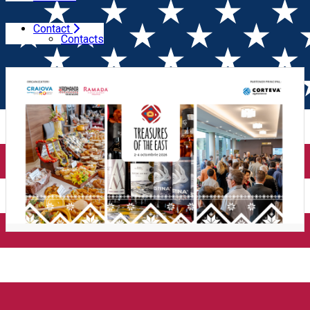
Contact
Home
Wine & Gastronomy Festival
Treasures of the
Contacts
East - Comori de la Răsărit (Craiova)
Treasures of the East -
Comori de la Răsărit
(Craiova)