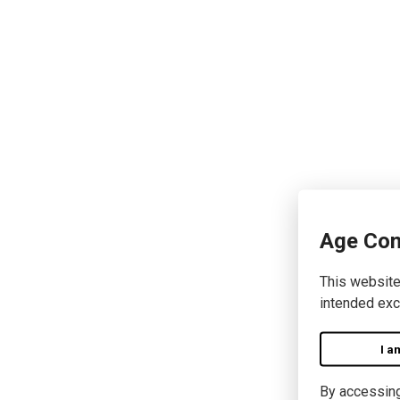
Age Con
This website
intended exc
I a
By accessing 