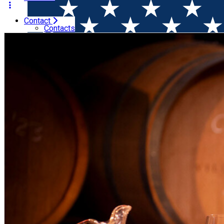
Contact
Home
Wine Trip
Sâmbăta la Cramă - Villa Vinea (Mica, 
Contacts