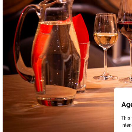
English
Age
This 
inten