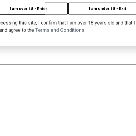
I am over 18 - Enter
I am under 18 - Exit
cessing this site, I confirm that I am over 18 years old and that 
a (Mica, Mureș)
 and agree to the
Terms and Conditions.