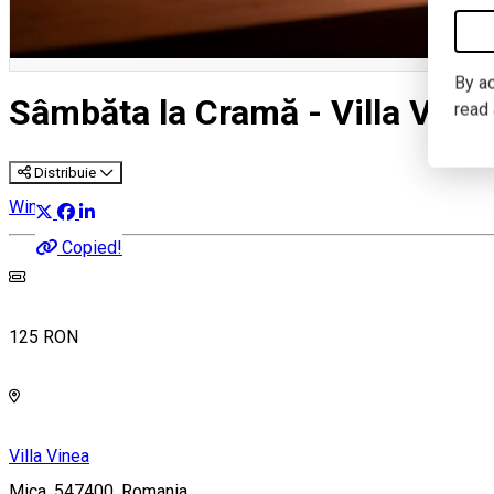
By ac
Sâmbăta la Cramă - Villa Vine
read
Distribuie
Wine Trip
Copied!
125 RON
Villa Vinea
Mica, 547400, Romania