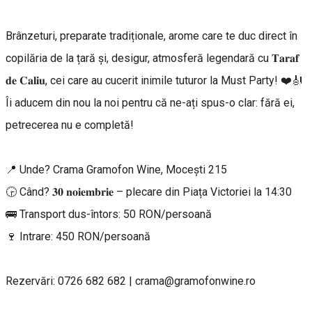
Brânzeturi, preparate tradiționale, arome care te duc direct în
copilăria de la țară și, desigur, atmosferă legendară cu 𝐓𝐚𝐫𝐚𝐟
𝐝𝐞 𝐂𝐚𝐥𝐢𝐮, cei care au cucerit inimile tuturor la Must Party! ❤️🎻
Îi aducem din nou la noi pentru că ne-ați spus-o clar: fără ei,
petrecerea nu e completă!
📍 Unde? Crama Gramofon Wine, Mocești 215
🕞 Când? 𝟑𝟎 𝐧𝐨𝐢𝐞𝐦𝐛𝐫𝐢𝐞 – plecare din Piața Victoriei la 14:30
🚌 Transport dus-întors: 50 RON/persoană
🍷 Intrare: 450 RON/persoană
Rezervări: 0726 682 682 | crama@gramofonwine.ro