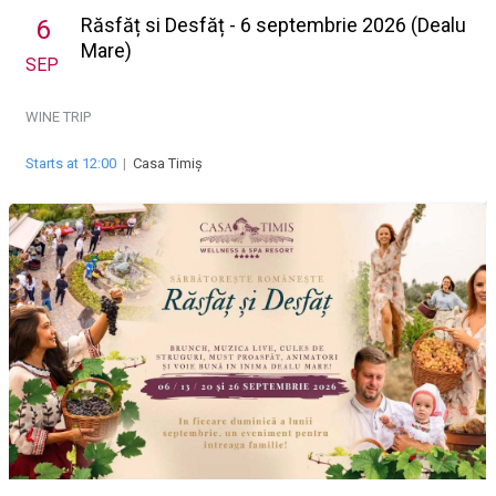
Răsfăț si Desfăț - 6 septembrie 2026 (Dealu
6
Mare)
SEP
WINE TRIP
Starts at 12:00
|
Casa Timiș