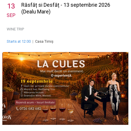
Răsfăț si Desfăț - 13 septembrie 2026
13
(Dealu Mare)
SEP
WINE TRIP
Starts at 12:00
|
Casa Timiș