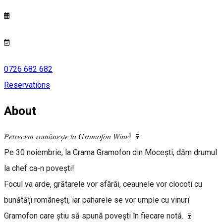
0726 682 682
Reservations
About
𝑃𝑒𝑡𝑟𝑒𝑐𝑒𝑚 𝑟𝑜𝑚𝑎̂𝑛𝑒𝑠̦𝑡𝑒 𝑙𝑎 𝐺𝑟𝑎𝑚𝑜𝑓𝑜𝑛 𝑊𝑖𝑛𝑒! 🍷
Pe 30 noiembrie, la Crama Gramofon din Mocești, dăm drumul
la chef ca-n povești!
Focul va arde, grătarele vor sfârâi, ceaunele vor clocoti cu
bunătăți românești, iar paharele se vor umple cu vinuri
Gramofon care știu să spună povești în fiecare notă. 🍷