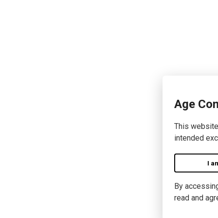
Age Con
This website
intended exc
I a
By accessing 
read and agr