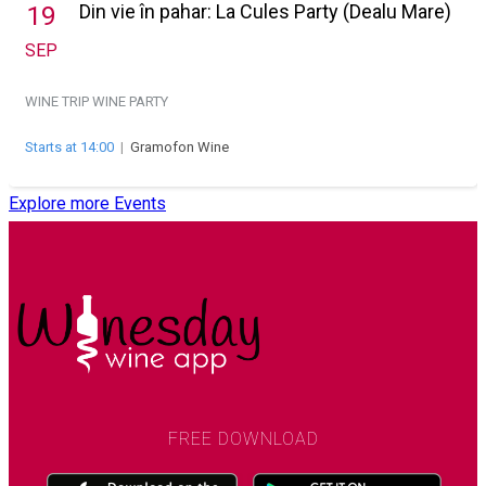
Din vie în pahar: La Cules Party (Dealu Mare)
19
SEP
WINE TRIP
WINE PARTY
Starts at 14:00
|
Gramofon Wine
Explore more Events
FREE DOWNLOAD