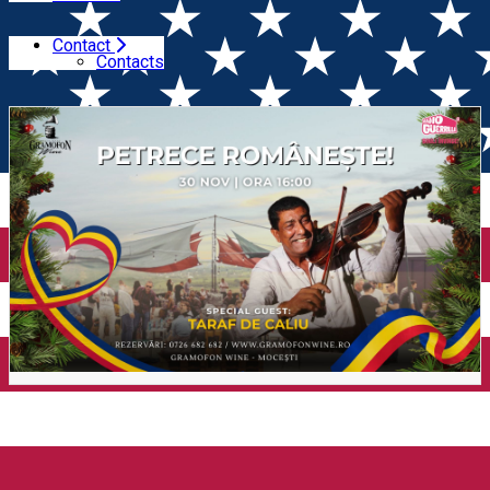
Contact
Home
Wine Trip
Petrece românește la Gramofon Wine
Contacts
(Dealu Mare)
Petrece românește la
Gramofon Wine (Dealu Mare)