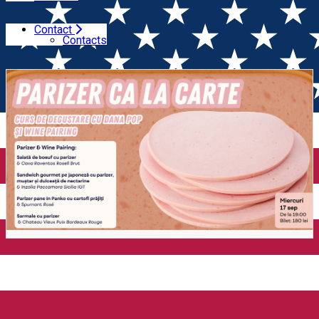
Contact
Home
Wine Tasting
Degustare de Parizer | Curs de
Contacts
Degustare + Wine & Parizer Pairing (București)
Degustare de Parizer | Curs
de Degustare + Wine &
Parizer Pairing (București)