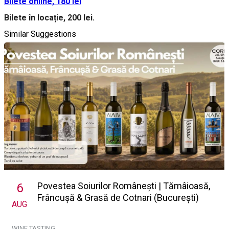
Bilete online, 180 lei
Bilete în locație, 200 lei.
Similar Suggestions
Povestea Soiurilor Românești | Tămâioasă,
6
Frâncușă & Grasă de Cotnari (București)
AUG
WINE TASTING