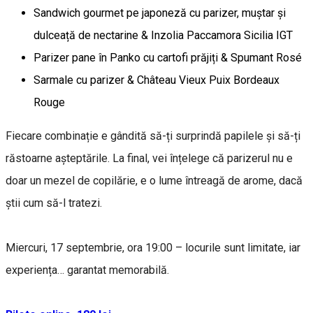
Sandwich gourmet pe japoneză cu parizer, muștar și
dulceață de nectarine & Inzolia Paccamora Sicilia IGT
Parizer pane în Panko cu cartofi prăjiți & Spumant Rosé
Sarmale cu parizer & Château Vieux Puix Bordeaux
Rouge
Fiecare combinație e gândită să-ți surprindă papilele și să-ți
răstoarne așteptările. La final, vei înțelege că parizerul nu e
doar un mezel de copilărie, e o lume întreagă de arome, dacă
știi cum să-l tratezi.
Miercuri, 17 septembrie, ora 19:00 – locurile sunt limitate, iar
experiența… garantat memorabilă.