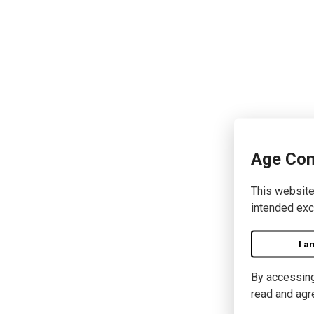
Age Con
This website
intended exc
I a
By accessing 
read and agr