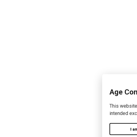
Age Con
This website
intended exc
I a