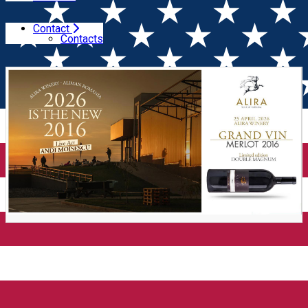
Contact
Home
Wine Trip
Corksmobilul la Crama Alira:
Contacts
Eveniment ‘2026 is the new 2016’ (Aliman)
Corksmobilul la Crama Alira:
Eveniment ‘2026 is the new
2016’ (Aliman)