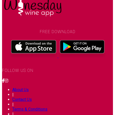
FREE DOWNLOAD
FOLLOW US ON
About Us
|
Contact Us
|
Terms & Conditions
|