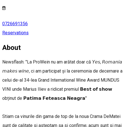
0726691356
Reservations
About
Newsflash: "La ProWein nu am arătat doar că 𝘠𝘦𝘴, 𝘙𝘰𝘮𝘢𝘯𝘪𝘢
𝘮𝘢𝘬𝘦𝘴 𝘸𝘪𝘯𝘦, ci am participat și la ceremonia de decernare a
celui de-al 34-lea Grand International Wine Award MUNDUS
VINI unde Marius Iliev a ridicat premiul 𝗕𝗲𝘀𝘁 𝗼𝗳 𝘀𝗵𝗼𝘄
obținut de 𝗣𝗮𝘁𝗶𝗺𝗮 𝗙𝗲𝘁𝗲𝗮𝘀𝗰𝗮 𝗡𝗲𝗮𝗴𝗿𝗮"
Stiam ca vinurile din gama de top de la noua Crama DeMatei
sunt de calitate si asteptam sa si confirme; acum sunt si mai