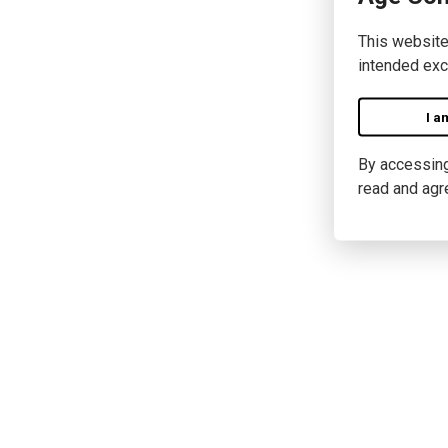
This website
intended exc
I a
By accessing 
read and agr