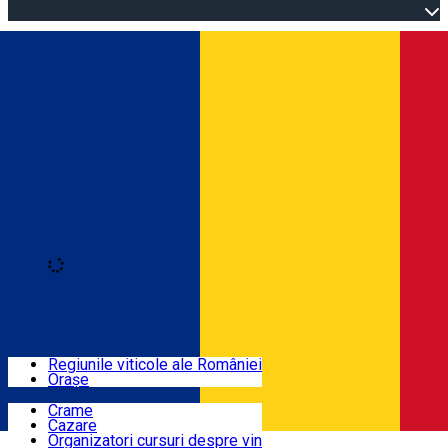
Open main menu
Loading
Autentificare
Regiuni
Regiunile viticole ale României
Orașe
Locuri cu vin
Crame
Cazare
Rute
Organizatori cursuri despre vin
Română