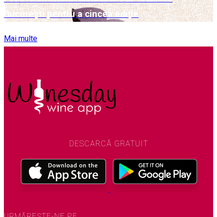
București pentru a cincea ediție
Mai multe
DESCARCĂ GRATUIT
URMĂREȘTE-NE PE