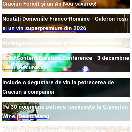
Crăciun Fericit și un An Nou savuros!
Noutăți Domeniile Franco-Române - Galeron roșu
si un vin superpremium din 2026
VinMagazin: importator și loc de savurat vinuri
Food Content Creators Conference - 3 decembrie
2025 (București)
Include o degustare de vin la petrecerea de
Craciun a companiei
Pe 30 noiembrie petrece românește la Gramofon
Wine (Dealu Mare)
Festivalul Vinului Moldovenesc revine la