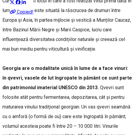
Cunoscută ca și locul în care a fost realizat vinul prima dată în
lume,
Georgia
este situată la răscrucea de drumuri între
Copied!
Europa și Asia, în partea mijlocie și vestică a Munților Caucaz,
între Bazinul Mării Negre și Marii Caspice, lucru care
influențează diversitatea condițiilor naturale și creează cel
mai bun mediu pentru viticultură și vinificație.
Georgia are o modalitate unică în lume de a face vinuri:
în qvevri, vasele de lut îngropate în pământ ce sunt parte
din patrimoniul imaterial UNESCO din 2013.
Qvevri sunt
folosite atât pentru fermentarea, depozitarea, cât și pentru
maturarea vinului tradițional georgian. Un vas qvevri seamănă
cu o amforă (o formă de ou) care este îngropată în pământ;
volumul acesteia poate fi între 20 – 10 000 litri. Vinurile