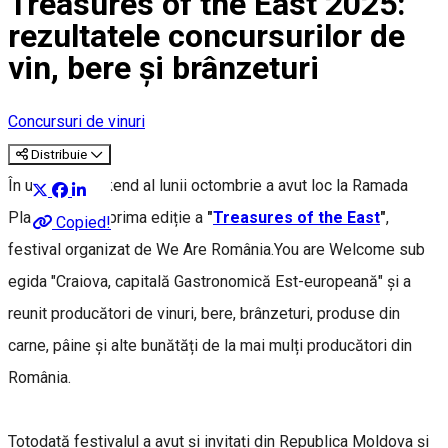
Treasures of the East 2025:
rezultatele concursurilor de
vin, bere și brânzeturi
Concursuri de vinuri
Distribuie
În ultimul weekend al lunii octombrie a avut loc la Ramada
Plaza Craiova prima ediție a
"
Treasures of the East
"
,
Copied!
festival organizat de We Are România.You are Welcome sub
egida "Craiova, capitală Gastronomică Est-europeană" și a
reunit producători de vinuri, bere, brânzeturi, produse din
carne, pâine și alte bunătăți de la mai mulți producători din
România.
Totodată festivalul a avut și invitați din Republica Moldova și