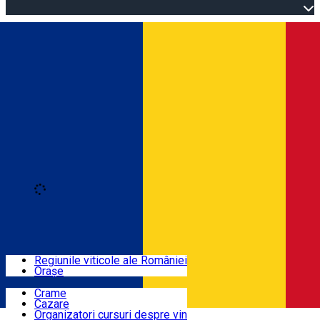
Open main menu
Loading
Autentificare
Regiuni
Regiunile viticole ale României
Orașe
Locuri cu vin
Crame
Cazare
Rute
Organizatori cursuri despre vin
Română