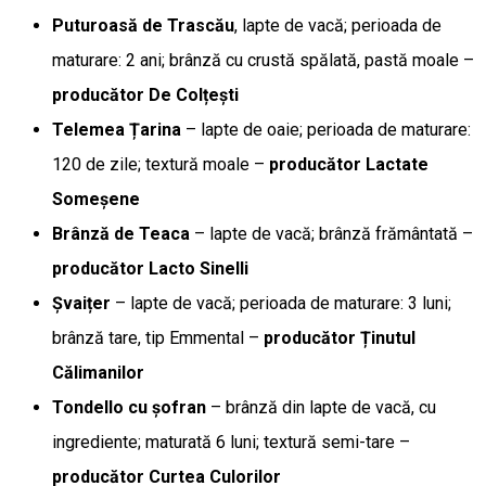
Puturoasă de Trascău
, lapte de vacă; perioada de
maturare: 2 ani; brânză cu crustă spălată, pastă moale –
producător De Colțești
Telemea Țarina
– lapte de oaie; perioada de maturare:
120 de zile; textură moale –
producător Lactate
Someșene
Brânză de Teaca
– lapte de vacă; brânză frământată –
producător Lacto Sinelli
Șvaițer
– lapte de vacă; perioada de maturare: 3 luni;
brânză tare, tip Emmental –
producător Ținutul
Călimanilor
Tondello cu șofran
– brânză din lapte de vacă, cu
ingrediente; maturată 6 luni; textură semi-tare –
producător Curtea Culorilor