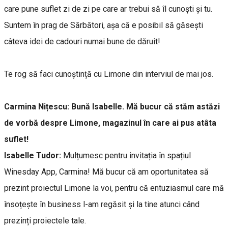
care pune suflet zi de zi pe care ar trebui să îl cunoști și tu.
Suntem în prag de Sărbători, așa că e posibil să găsești
câteva idei de cadouri numai bune de dăruit!
Te rog să faci cunoștință cu Limone din interviul de mai jos.
Carmina Nițescu: Bună Isabelle. Mă bucur că stăm astăzi
de vorbă despre Limone, magazinul în care ai pus atâta
suflet!
Isabelle Tudor:
Mulțumesc pentru invitația în spațiul
Winesday App, Carmina! Mă bucur că am oportunitatea să
prezint proiectul Limone la voi, pentru că entuziasmul care mă
însoțește în business l-am regăsit și la tine atunci când
prezinți proiectele tale.