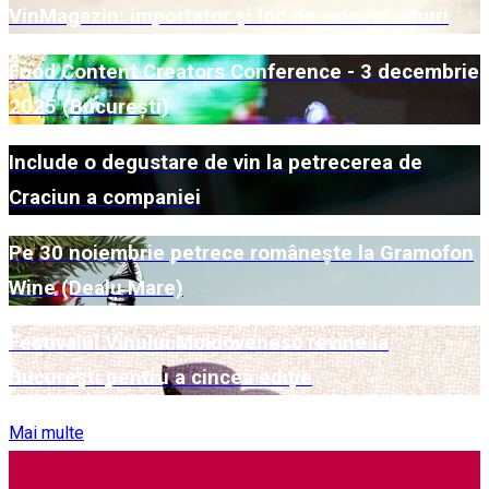
VinMagazin: importator și loc de savurat vinuri
Food Content Creators Conference - 3 decembrie
2025 (București)
Include o degustare de vin la petrecerea de
Craciun a companiei
Pe 30 noiembrie petrece românește la Gramofon
Wine (Dealu Mare)
Festivalul Vinului Moldovenesc revine la
București pentru a cincea ediție
Mai multe