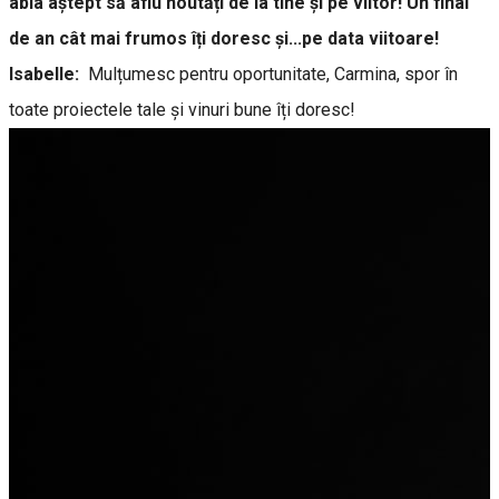
abia aștept să aflu noutăți de la tine și pe viitor! Un final
de an cât mai frumos îți doresc și...pe data viitoare!
Isabelle:
Mulțumesc pentru oportunitate, Carmina, spor în
toate proiectele tale și vinuri bune îți doresc!