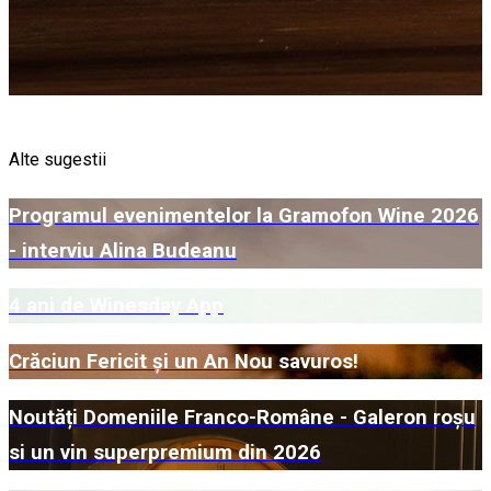
Alte sugestii
Programul evenimentelor la Gramofon Wine 2026
- interviu Alina Budeanu
4 ani de Winesday App
Crăciun Fericit și un An Nou savuros!
Noutăți Domeniile Franco-Române - Galeron roșu
si un vin superpremium din 2026