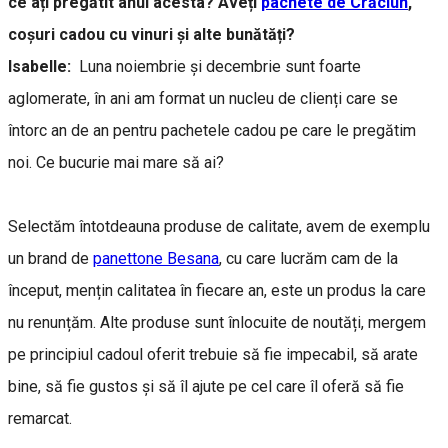
ce ați pregătit anul acesta? Aveți
pachete de Crăciun
,
coșuri cadou cu vinuri și alte bunătăți?
Isabelle:
Luna noiembrie și decembrie sunt foarte
aglomerate, în ani am format un nucleu de clienți care se
întorc an de an pentru pachetele cadou pe care le pregătim
noi. Ce bucurie mai mare să ai?
Selectăm întotdeauna produse de calitate, avem de exemplu
un brand de
panettone Besana
, cu care lucrăm cam de la
început, mențin calitatea în fiecare an, este un produs la care
nu renunțăm. Alte produse sunt înlocuite de noutăți, mergem
pe principiul cadoul oferit trebuie să fie impecabil, să arate
bine, să fie gustos și să îl ajute pe cel care îl oferă să fie
remarcat.