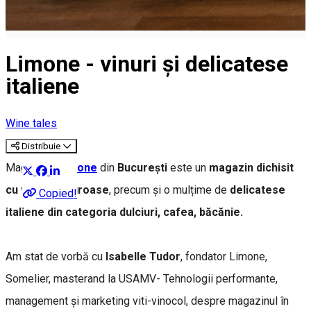
Limone - vinuri și delicatese
italiene
Wine tales
Distribuie
Magazinul
Limone
din
București
este un
magazin dichisit
cu vinuri savuroase
, precum și o mulțime de
delicatese
Copied!
italiene din categoria dulciuri, cafea, băcănie.
Am stat de vorbă cu
Isabelle Tudor
, fondator Limone,
Somelier, masterand la USAMV- Tehnologii performante,
management și marketing viti-vinocol, despre magazinul în