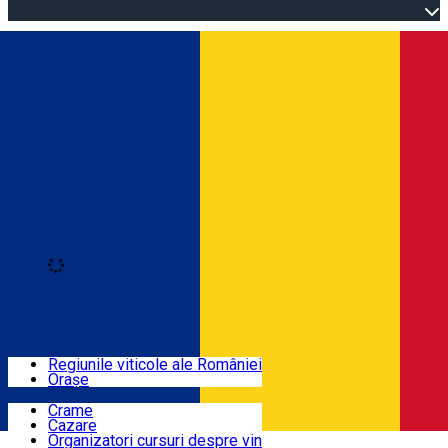
Open main menu
Loading
Autentificare
Regiuni
Regiunile viticole ale României
Orașe
Locuri cu vin
Crame
Cazare
Rute
Organizatori cursuri despre vin
Română