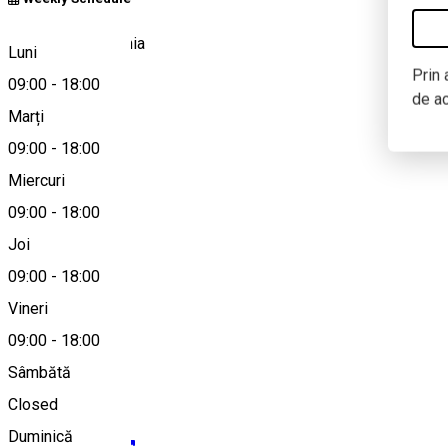
Bucharest, Romania
Luni
Prin 
09:00
-
18:00
de a
Marți
Hartă
09:00
-
18:00
Miercuri
09:00
-
18:00
0722 365 008
Joi
09:00
-
18:00
Vineri
adelina@vinul.ro
09:00
-
18:00
Sâmbătă
Closed
Duminică