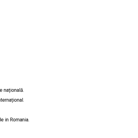
e națională.
ternațional.
ile in Romania.