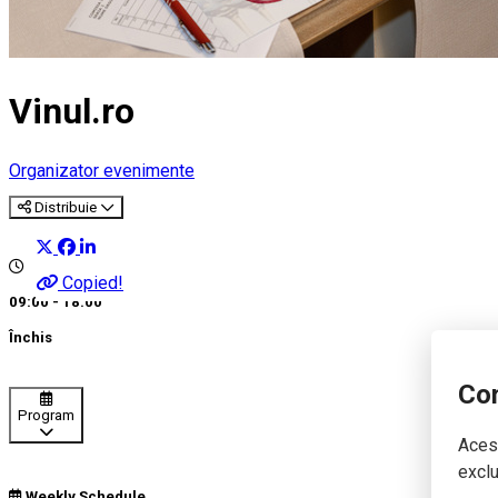
Vinul.ro
Organizator evenimente
Distribuie
Copied!
09:00 - 18:00
Închis
Con
Program
Acest
exclu
Weekly Schedule