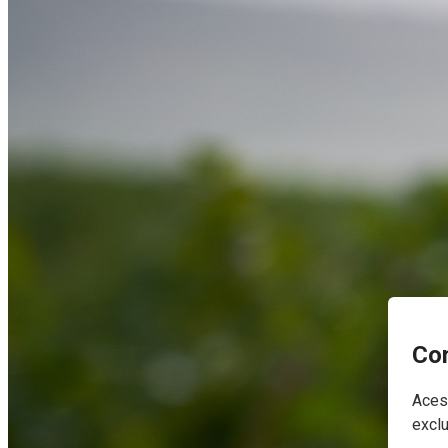
Con
Acest
exclu