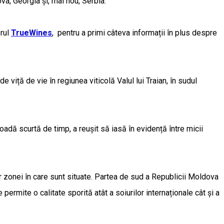
a, Georgia și, mai nou, Serbia.
orul
TrueWines
, pentru a primi câteva informații în plus despre
viță de vie în regiunea viticolă Valul lui Traian, în sudul
oadă scurtă de timp, a reușit să iasă în evidență între micii
ilor zonei în care sunt situate. Partea de sud a Republicii Moldova
permite o calitate sporită atât a soiurilor internaționale cât și a