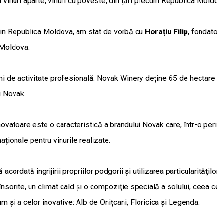
inuri aparte, vinuri cu poveste, din țări precum Republica Moldov
din Republica Moldova, am stat de vorbă cu
Horațiu Filip
, fondat
 Moldova.
i de activitate profesională. Novak Winery deține 65 de hectare de 
i Novak.
novatoare este o caracteristică a brandului Novak care, într-o peri
ționale pentru vinurile realizate.
acordată îngrijirii propriilor podgorii şi utilizarea particularităţ
sorite, un climat cald și o compoziţie specială a solului, ceea ce 
și a celor inovative: Alb de Onițcani, Floricica și Legenda.