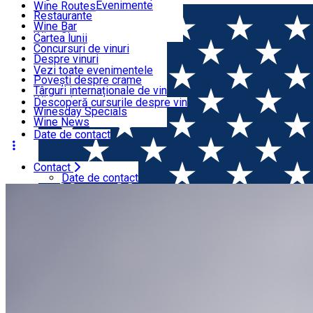
Organizatori Evenimente
Wine Routes
Restaurante
Articole
Wine Bar
Wine Shops
Cartea lunii
Concursuri de vinuri
Evenimente
Despre vinuri
Lansări de vinuri
Vezi toate evenimentele
Povești despre crame
Cursuri despre vin
Târguri internaționale de vin
Wine tales
Descoperă cursurile despre vin
Winesday Specials
Contact
Wine News
Date de contact
Contact
Acasă
Wine tales
Novak Winery pune în valoare soiuril
Date de contact