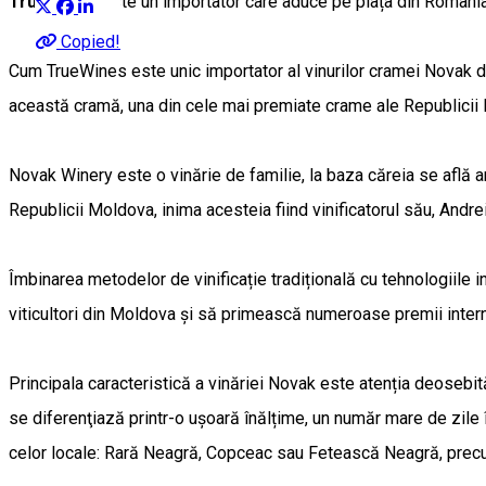
TrueWines
este un importator care aduce pe piața din România v
Copied!
Cum TrueWines este unic importator al vinurilor cramei Novak 
această cramă, una din cele mai premiate crame ale Republicii
Novak Winery este o vinărie de familie, la baza căreia se află an
Republicii Moldova, inima acesteia fiind vinificatorul său, Andre
Îmbinarea metodelor de vinificație tradițională cu tehnologiile i
viticultori din Moldova și să primească numeroase premii interna
Principala caracteristică a vinăriei Novak este atenția deosebită 
se diferenţiază printr-o ușoară înălțime, un număr mare de zile în
celor locale: Rară Neagră, Copceac sau Fetească Neagră, precum 