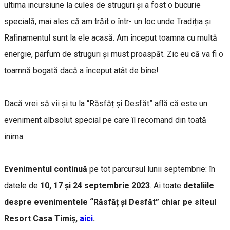
ultima incursiune la cules de struguri și a fost o bucurie
specială, mai ales că am trăit o într- un loc unde Tradiția și
Rafinamentul sunt la ele acasă. Am început toamna cu multă
energie, parfum de struguri și must proaspăt. Zic eu că va fi o
toamnă bogată dacă a început atât de bine!
Dacă vrei să vii și tu la “Răsfăț și Desfăt” află că este un
eveniment albsolut special pe care îl recomand din toată
inima.
Evenimentul continuă
pe tot parcursul lunii septembrie: în
datele de
10, 17 și 24 septembrie 2023
. Ai toate
detaliile
despre evenimentele “Răsfăț și Desfăt” chiar pe siteul
Resort Casa Timiș,
aici
.