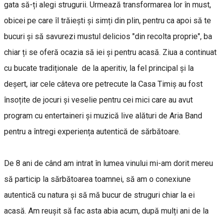
gata să-ți alegi strugurii. Urmează transformarea lor în must,
obicei pe care îl trăiești și simți din plin, pentru ca apoi să te
bucuri și să savurezi mustul delicios "din recolta proprie", ba
chiar ți se oferă ocazia să iei și pentru acasă. Ziua a continuat
cu bucate tradiționale de la aperitiv, la fel principal și la
deșert, iar cele câteva ore petrecute la Casa Timiș au fost
însoțite de jocuri și veselie pentru cei mici care au avut
program cu entertaineri și muzică live alături de Aria Band
pentru a întregi experiența autentică de sărbătoare.
De 8 ani de când am intrat în lumea vinului mi-am dorit mereu
să particip la sărbătoarea toamnei, să am o conexiune
autentică cu natura și să mă bucur de struguri chiar la ei
acasă. Am reușit să fac asta abia acum, după mulți ani de la