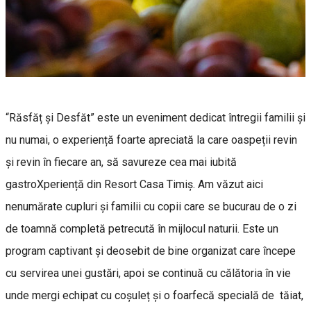
“Răsfăț și Desfăt” este un eveniment dedicat întregii familii și
nu numai, o experiență foarte apreciată la care oaspeții revin
și revin în fiecare an, să savureze cea mai iubită
gastroXperiență din Resort Casa Timiș. Am văzut aici
nenumărate cupluri și familii cu copii care se bucurau de o zi
de toamnă completă petrecută în mijlocul naturii. Este un
program captivant și deosebit de bine organizat care începe
cu servirea unei gustări, apoi se continuă cu călătoria în vie
unde mergi echipat cu coșuleț și o foarfecă specială de tăiat,