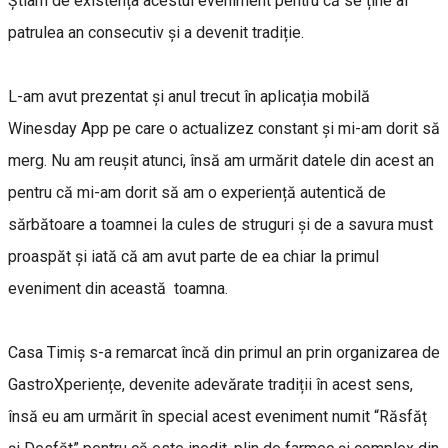
Știam de existența acestui eveniment pentru că se ține al
patrulea an consecutiv și a devenit tradiție.
L-am avut prezentat și anul trecut în aplicația mobilă
Winesday App pe care o actualizez constant și mi-am dorit să
merg. Nu am reușit atunci, însă am urmărit datele din acest an
pentru că mi-am dorit să am o experiență autentică de
sărbătoare a toamnei la cules de struguri și de a savura must
proaspăt și iată că am avut parte de ea chiar la primul
eveniment din această toamna.
Casa Timiș s-a remarcat încă din primul an prin organizarea de
GastroXperiențe, devenite adevărate tradiții în acest sens,
însă eu am urmărit în special acest eveniment numit “Răsfăț