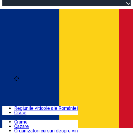
Open main menu
Loading
Autentificare
Regiuni
Regiunile viticole ale României
Orașe
Locuri cu vin
Crame
Cazare
Rute
Organizatori cursuri despre vin
Română