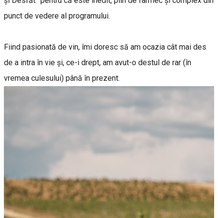
și Desfăt” pentru că este inedit, plin de farmec și complex din
punct de vedere al programului.
Fiind pasionată de vin, îmi doresc să am ocazia cât mai des
de a intra în vie și, ce-i drept, am avut-o destul de rar (în
vremea culesului) până în prezent.