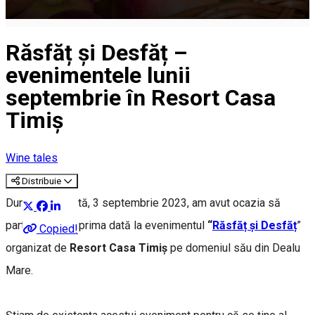
Răsfăț și Desfăț –
evenimentele lunii
septembrie în Resort Casa
Timiș
Wine tales
Distribuie
Duminica trecută, 3 septembrie 2023, am avut ocazia să
particip pentru prima dată la evenimentul
“
Răsfăț și Desfăț
”
Copied!
organizat de
Resort Casa Timiș
pe domeniul său din Dealu
Mare.