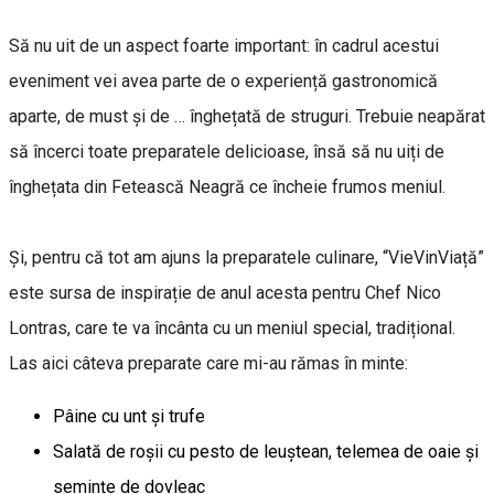
Să nu uit de un aspect foarte important: în cadrul acestui
eveniment vei avea parte de o experiență gastronomică
aparte, de must și de … înghețată de struguri. Trebuie neapărat
să încerci toate preparatele delicioase, însă să nu uiți de
înghețata din Fetească Neagră ce încheie frumos meniul.
Și, pentru că tot am ajuns la preparatele culinare, “VieVinViață”
este sursa de inspirație de anul acesta pentru Chef Nico
Lontras, care te va încânta cu un meniul special, tradițional.
Las aici câteva preparate care mi-au rămas în minte:
Pâine cu unt și trufe
Salată de roșii cu pesto de leuștean, telemea de oaie și
semințe de dovleac