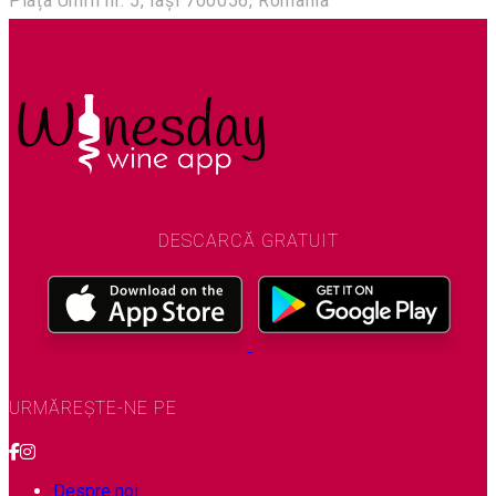
Piața Unirii nr. 5, Iași 700056, Romania
DESCARCĂ GRATUIT
URMĂREȘTE-NE PE
Despre noi