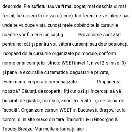
deschide. Fie sufletul tău va fi mai bogat, mai deschis și mai
fericit, fie cariera ta se va re(scrie). Indiferent ce vei alege sau
unde te va duce viața, cunoștințele dobândite la cursurile
noastre vor fi mereu un câștig. Provocările sunt atat
pentru noi cât și pentru voi, viitorii cursanți sau doar pasionați,
începând de la cursurile organizate pe module, conform
normelor și cerințelor stricte WSET(nivel 1, nivel 2 si nivel 3)
și până la excursiile cu tematica, degustarile private,
evenimente corporate personalizate. Propunerea
noastră? Căutați, descoperiți, fiți curiosi și încercați să vă
bucurați de gusturi, mirosuri, asocieri, viață …și de ce nu..de
“școală”. Organizam cursuri WSET in Bucuresti, Brașov, iar, la
cerere, si in alte orașe din tara. Traineri: Liviu Gheorghe &
Teodor Breazu. Mai multe informații aici.