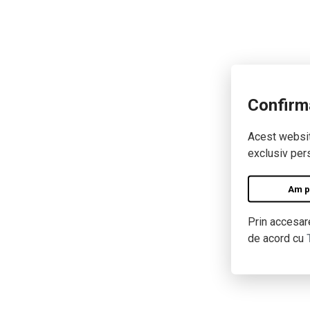
Confirm
Acest website
exclusiv pers
Am pe
Prin accesare
de acord cu