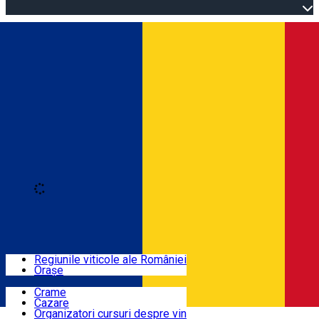
Open main menu
Loading
Autentificare
Regiuni
Regiunile viticole ale României
Orașe
Locuri cu vin
Crame
Cazare
Rute
Organizatori cursuri despre vin
Română