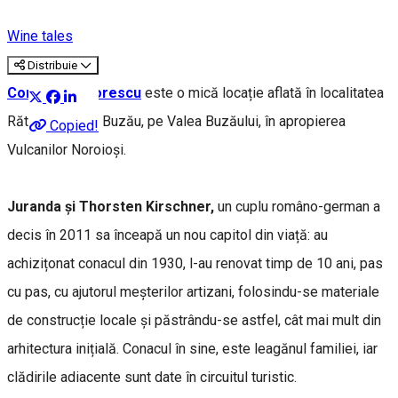
Wine tales
Distribuie
Conacul Grigorescu
este o mică locație aflată în localitatea
Rătești, județul Buzău, pe Valea Buzăului, în apropierea
Copied!
Vulcanilor Noroioși.
Juranda și Thorsten Kirschner,
un cuplu româno-german a
decis în 2011 sa înceapă un nou capitol din viață: au
achizițonat conacul din 1930, l-au renovat timp de 10 ani, pas
cu pas, cu ajutorul meșterilor artizani, folosindu-se materiale
de construcție locale și păstrându-se astfel, cât mai mult din
arhitectura inițială. Conacul în sine, este leagănul familiei, iar
clădirile adiacente sunt date în circuitul turistic.