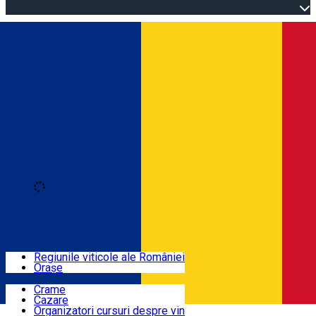
Open main menu
Loading
Autentificare
Regiuni
Regiunile viticole ale României
Orașe
Locuri cu vin
Crame
Cazare
Rute
Organizatori cursuri despre vin
Română