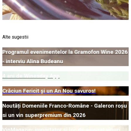
Alte sugestii
Programul evenimentelor la Gramofon Wine 2026
- interviu Alina Budeanu
4 ani de Winesday App
Crăciun Fericit și un An Nou savuros!
Noutăți Domeniile Franco-Române - Galeron roșu
si un vin superpremium din 2026
VinMagazin: importator și loc de savurat vinuri