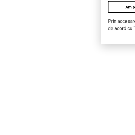
Am pe
Prin accesare
de acord cu