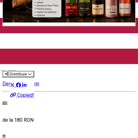
Ziua Cava | El Cortador |
Tăiere Jamón Live
(București)
English
Distribuie
Degustare de vin
Copied!
de la 180 RON