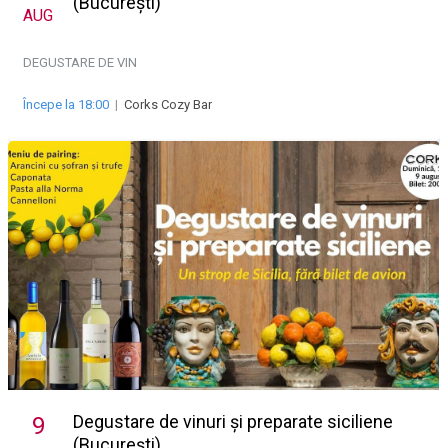
(București)
AUG
DEGUSTARE DE VIN
Începe la 18:00
|
Corks Cozy Bar
Degustare de vinuri și preparate siciliene
9
(București)