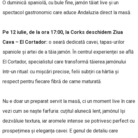
O duminică spaniolă, cu bule fine, jamón tăiat live și un
spectacol gastronomic care aduce Andaluzia direct la masă.
Pe 12 iulie, de la ora 17:00, la Corks deschidem Ziua
Cava – El Cortador:
o seară dedicată cavei, tapas-urilor
spaniole și artei de a tăia jamón. În centrul experienței se află
El Cortador, specialistul care transformă tăierea jamónului
într-un ritual: cu mișcări precise, felii subțiri ca hârtia și
respect pentru fiecare fibră de carne maturată.
Nu e doar un preparat servit la masă, ci un moment live în care
vezi cum se naște farfuria: cuțitul alunecă lent, jamónul își
dezvăluie textura, iar aromele intense se potrivesc perfect cu
prospețimea și eleganța cavei. E genul de detaliu care