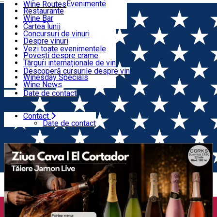
Organizatori Evenimente
Wine Routes
Restaurante
Articole
Wine Bar
Wine Shops
Cartea lunii
Concursuri de vinuri
Evenimente
Despre vinuri
Lansări de vinuri
Vezi toate evenimentele
Povești despre crame
Cursuri despre vin
Târguri internaționale de vin
Wine tales
Descoperă cursurile despre vin
Winesday Specials
Contact
Wine News
Date de contact
Contact
Acasă
Degustare de vin
Ziua Cava | El Cortador |
Date de contact
Tăiere Jamón Live (București)