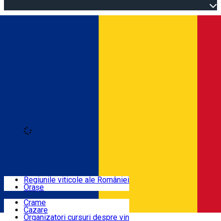
Open main menu
Loading
Autentificare
Regiuni
Regiunile viticole ale României
Orașe
Locuri cu vin
Crame
Cazare
Rute
Organizatori cursuri despre vin
Română