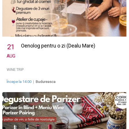
Oenolog pentru o zi (Dealu Mare)
21
AUG
WINE TRIP
Începe la 14:00
|
Budureasca