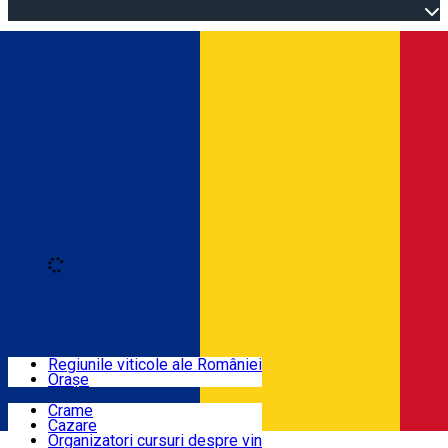
Open main menu
Loading
Autentificare
Regiuni
Regiunile viticole ale României
Orașe
Locuri cu vin
Crame
Cazare
Rute
Organizatori cursuri despre vin
Română