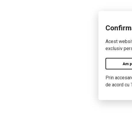
Confirm
Acest website
exclusiv pers
Am pe
Prin accesare
de acord cu