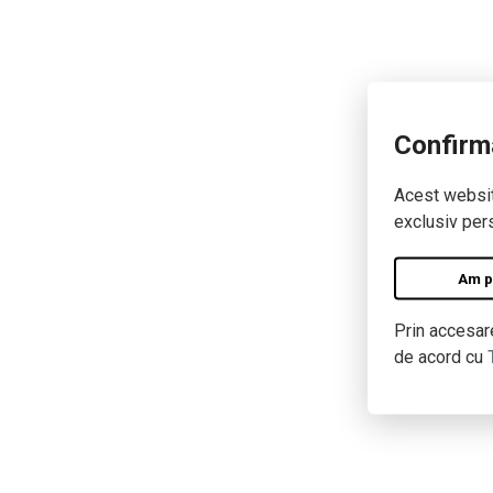
Confirm
Acest website
exclusiv pers
Am pe
Prin accesare
de acord cu