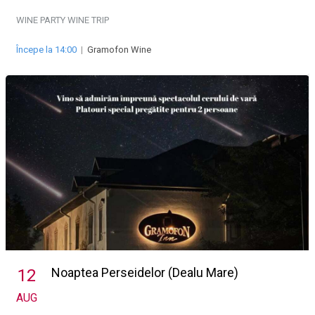
WINE PARTY
WINE TRIP
Începe la 14:00
|
Gramofon Wine
Noaptea Perseidelor (Dealu Mare)
12
AUG