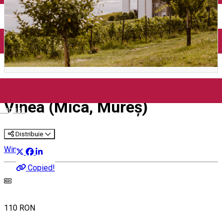
Sâmbătă la Cramă - Villa
Vinea (Mica, Mureș)
English
Distribuie
Wine Trip
Copied!
110 RON