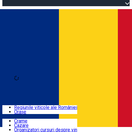
Open main menu
Loading
Autentificare
Regiuni
Regiunile viticole ale României
Orașe
Locuri cu vin
Crame
Cazare
Rute
Organizatori cursuri despre vin
Română