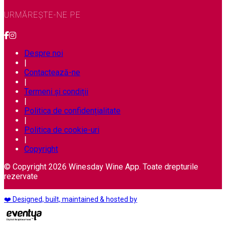
URMĂREȘTE-NE PE
Despre noi
|
Contactează-ne
|
Termeni și condiții
|
Politica de confidențialitate
|
Politica de cookie-uri
|
Copyright
© Copyright 2026 Winesday Wine App. Toate drepturile
rezervate
❤️ Designed, built, maintained & hosted by