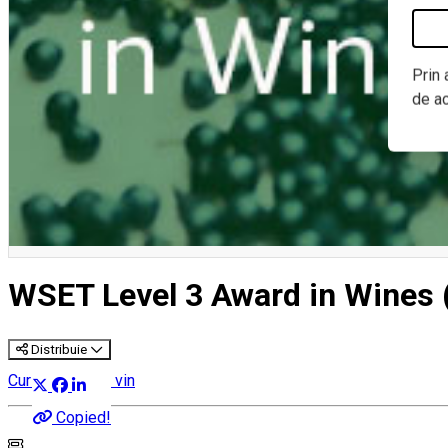
Prin 
de a
WSET Level 3 Award in Wines 
Distribuie
Cursuri despre vin
Copied!