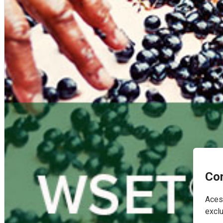
Con
Acest
exclu