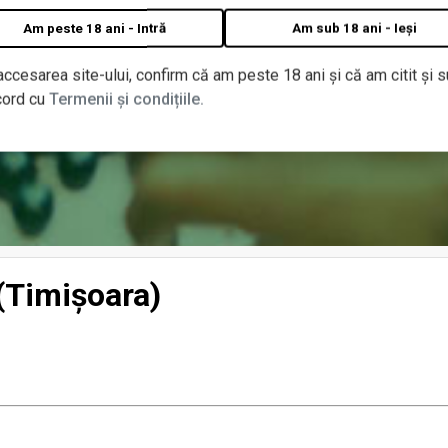
Am peste 18 ani - Intră
Am sub 18 ani - Ieși
accesarea site-ului, confirm că am peste 18 ani și că am citit și s
cord cu
Termenii și condițiile.
(Timișoara)