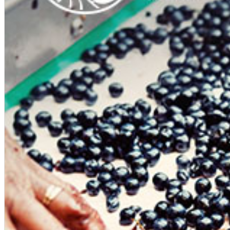
English