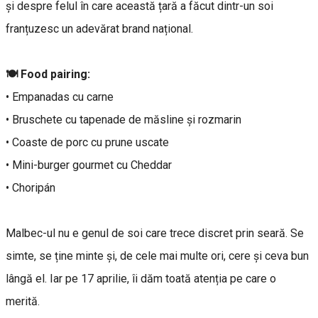
și despre felul în care această țară a făcut dintr-un soi
franțuzesc un adevărat brand național.
🍽 Food pairing:
• Empanadas cu carne
• Bruschete cu tapenade de măsline și rozmarin
• Coaste de porc cu prune uscate
• Mini-burger gourmet cu Cheddar
• Choripán
Malbec-ul nu e genul de soi care trece discret prin seară. Se
simte, se ține minte și, de cele mai multe ori, cere și ceva bun
lângă el. Iar pe 17 aprilie, îi dăm toată atenția pe care o
merită.