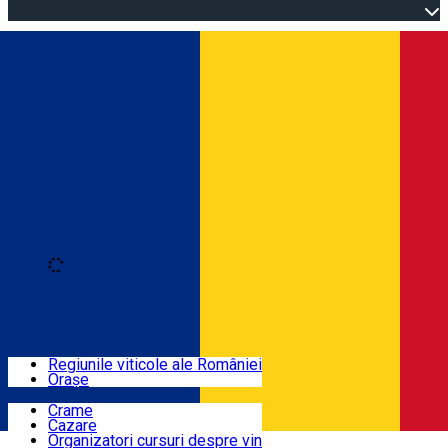
Open main menu
Loading
Autentificare
Regiuni
Regiunile viticole ale României
Orașe
Locuri cu vin
Crame
Cazare
Rute
Organizatori cursuri despre vin
Română