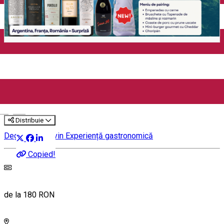
World Malbec Day cu Marius
Gîrlea – degustare de 7 vinuri
& food pairing (București)
English
Distribuie
Degustare de vin
Experiență gastronomică
Copied!
de la 180 RON