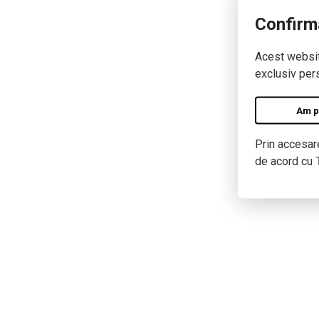
Confirm
Acest website
exclusiv pers
Am pe
Prin accesare
de acord cu