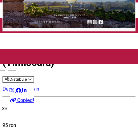
Wine After Work:ITALIAN
WHITES, CHEESE & VINYL
(Timisoara)
English
Distribuie
Degustare de vin
Copied!
95 ron