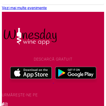
Vezi mai multe evenimente
DESCARCĂ GRATUIT
URMĂREȘTE-NE PE