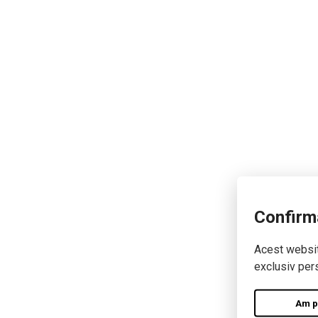
Confirm
Acest website
exclusiv pers
Am pe