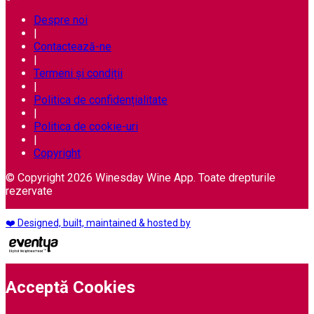
Despre noi
|
Contactează-ne
|
Termeni și condiții
|
Politica de confidențialitate
|
Politica de cookie-uri
|
Copyright
© Copyright 2026 Winesday Wine App. Toate drepturile
rezervate
❤️ Designed, built, maintained & hosted by
Acceptă Cookies