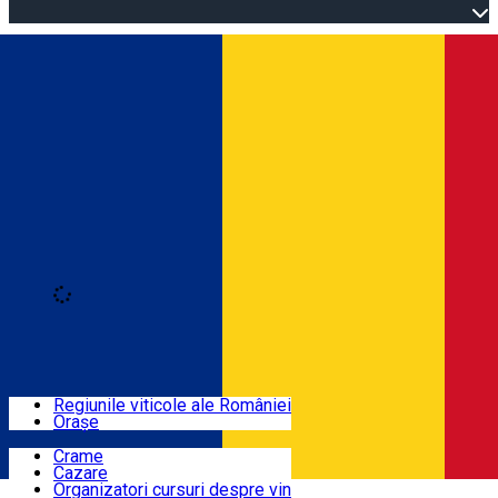
Open main menu
Loading
Autentificare
Regiuni
Regiunile viticole ale României
Orașe
Locuri cu vin
Crame
Cazare
Rute
Organizatori cursuri despre vin
Română