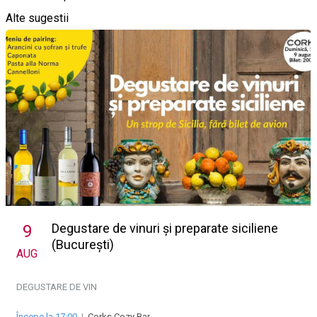
Alte sugestii
Degustare de vinuri și preparate siciliene
9
(București)
AUG
DEGUSTARE DE VIN
Începe la 17:00
|
Corks Cozy Bar