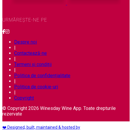
URMĂREȘTE-NE PE
Despre noi
|
Contactează-ne
|
Termeni și condiții
|
Politica de confidențialitate
|
Politica de cookie-uri
|
Copyright
© Copyright 2026 Winesday Wine App. Toate drepturile
rezervate
❤️ Designed, built, maintained & hosted by