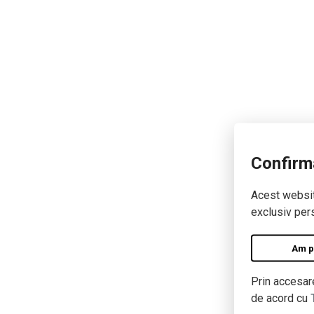
Confirm
Acest website
exclusiv pers
Am pe
Prin accesare
de acord cu