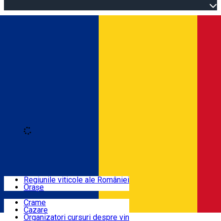
Open main menu
Loading
Autentificare
Regiuni
Regiunile viticole ale României
Orașe
Locuri cu vin
Crame
Cazare
Rute
Organizatori cursuri despre vin
Română