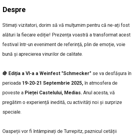
Despre
Stimați vizitatori, dorim să vă mulțumim pentru că ne-ați fost
alături la fiecare ediție! Prezența voastră a transformat acest
festival într-un eveniment de referință, plin de emoție, voie
bună și aprecierea vinurilor de calitate.
🍇 Ediția a VI-a a Weinfest "Schmecker"
se va desfășura în
perioada
19-20-21 Septembrie 2025,
în atmosfera de
poveste a
Pieței Castelului, Medias.
Anul acesta, vă
pregătim o experiență inedită, cu activități noi și surprize
speciale.
Oaspeții vor fi întâmpinați de Turrepitz, paznicul cetății