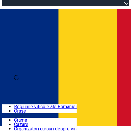
Open main menu
Loading
Autentificare
Regiuni
Regiunile viticole ale României
Orașe
Locuri cu vin
Crame
Cazare
Rute
Organizatori cursuri despre vin
Română