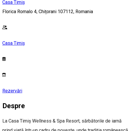
Casa Timiș
Florica Romalo 4, Chițorani 107112, Romania
Casa Timiș
Rezervări
Despre
La Casa Timiș Wellness & Spa Resort, sărbătorile de iarnă
prind viață într-un cadru de poveste, unde tradiția românească