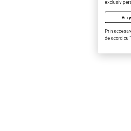
exclusiv pers
Am pe
Prin accesare
de acord cu