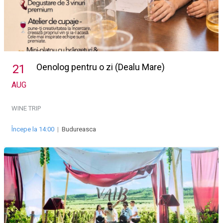
Oenolog pentru o zi (Dealu Mare)
21
AUG
WINE TRIP
Începe la 14:00
|
Budureasca