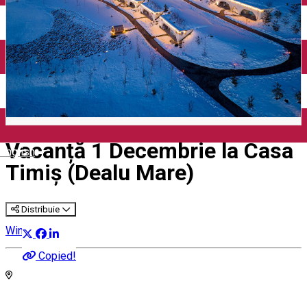
Vacanță 1 Decembrie la Casa
English
Timiș (Dealu Mare)
Distribuie
Wine Trip
Copied!