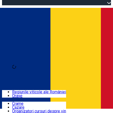
Open main menu
Loading
Autentificare
Regiuni
Regiunile viticole ale României
Orașe
Locuri cu vin
Crame
Cazare
Rute
Organizatori cursuri despre vin
Română