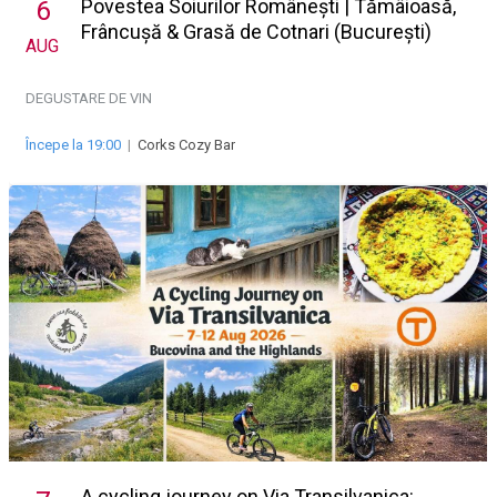
Povestea Soiurilor Românești | Tămâioasă,
6
Frâncușă & Grasă de Cotnari (București)
AUG
DEGUSTARE DE VIN
Începe la 19:00
|
Corks Cozy Bar
A cycling journey on Via Transilvanica: