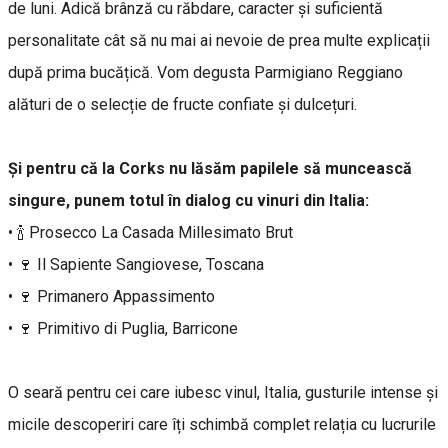
de luni. Adică brânză cu răbdare, caracter și suficientă
personalitate cât să nu mai ai nevoie de prea multe explicații
după prima bucățică. Vom degusta Parmigiano Reggiano
alături de o selecție de fructe confiate și dulcețuri.
Și pentru că la Corks nu lăsăm papilele să muncească
singure, punem totul în dialog cu vinuri din Italia:
• 🍾 Prosecco La Casada Millesimato Brut
• 🍷 Il Sapiente Sangiovese, Toscana
• 🍷 Primanero Appassimento
• 🍷 Primitivo di Puglia, Barricone
O seară pentru cei care iubesc vinul, Italia, gusturile intense și
micile descoperiri care îți schimbă complet relația cu lucrurile