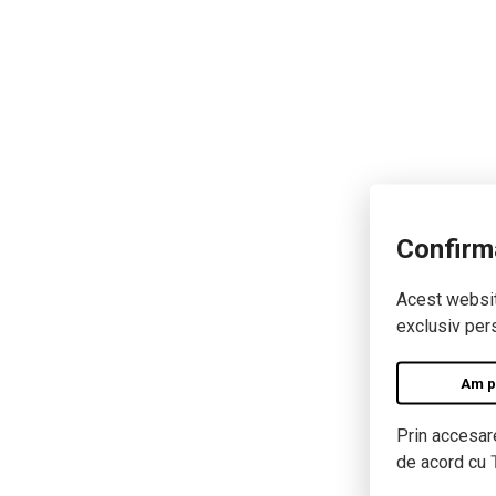
Confirm
Acest website
exclusiv pers
Am pe
Prin accesare
de acord cu