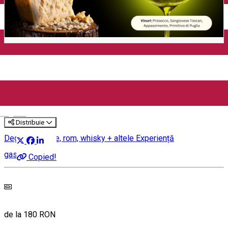
Ulei de Măsline, Parmigiano
Reggiano & Vinuri Italienești
(București)
English
Distribuie
Degustare bere, rom, whisky + altele
Experiență
gastronomică
Copied!
de la 180 RON