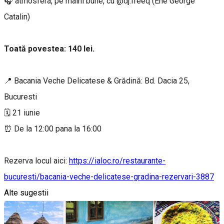
🎧 atmosfera, pe mâini bune, cu @dj.freeq (Ene George
Catalin)
Toată povestea: 140 lei.
📍 Bacania Veche Delicatese & Grădină: Bd. Dacia 25,
Bucuresti
🗓 21 iunie
⏰ De la 12:00 pana la 16:00
Rezerva locul aici:
https://ialoc.ro/restaurante-
bucuresti/bacania-veche-delicatese-gradina-rezervari-3887
Alte sugestii