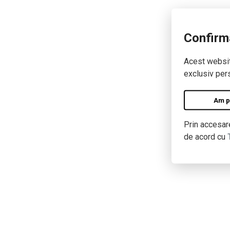
Confirm
Acest website
exclusiv pers
Am pe
Prin accesare
de acord cu