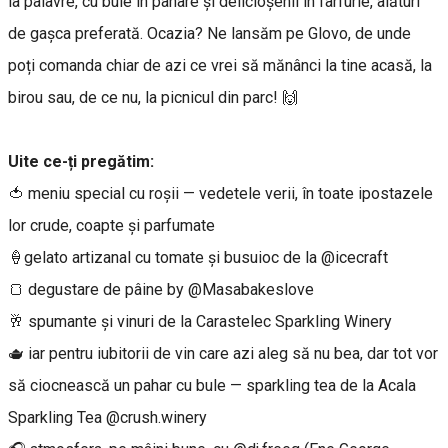
la palavre, cu bule în pahare și delicioșenii în farfurie, alături
de gașca preferată. Ocazia? Ne lansăm pe Glovo, de unde
poți comanda chiar de azi ce vrei să mănânci la tine acasă, la
birou sau, de ce nu, la picnicul din parc! 🙌
Uite ce-ți pregătim:
🍅 meniu special cu roșii — vedetele verii, în toate ipostazele
lor crude, coapte și parfumate
🍦gelato artizanal cu tomate și busuioc de la @icecraft
🍞 degustare de pâine by @Masabakeslove
🥂 spumante și vinuri de la Carastelec Sparkling Winery
🫖 iar pentru iubitorii de vin care azi aleg să nu bea, dar tot vor
să ciocnească un pahar cu bule — sparkling tea de la Acala
Sparkling Tea @crush.winery