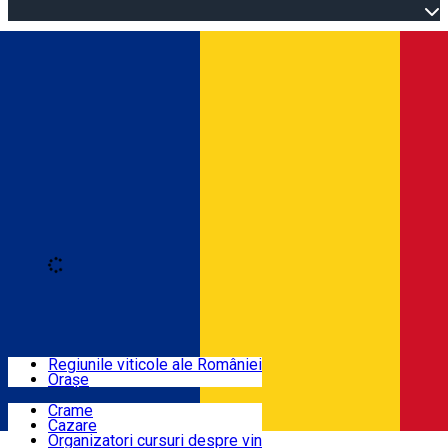
Open main menu
Loading
Autentificare
Regiuni
Regiunile viticole ale României
Orașe
Locuri cu vin
Crame
Cazare
Rute
Organizatori cursuri despre vin
Română