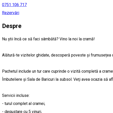
0751 106 717
Rezervări
Despre
Nu știi încă ce să faci sâmbătă? Vino la noi la cramă!
Alătură-te vizitelor ghidate, descoperă poveste și frumusețea c
Pachetul include un tur care cuprinde o vizită completă a cramei
Îmbuteliere şi Sala de Baricuri la subsol. Veţi avea ocazia să aflaţ
Servicii incluse:
- turul complet al cramei,
- degustare cu 5 vinuri,