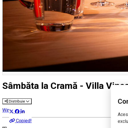
Sâmbăta la Cramă - Villa Vine
Con
Distribuie
Wine Trip
Acest
Copied!
exclu