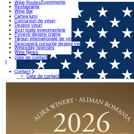
Organizatori Evenimente
Wine Routes
Restaurante
Articole
Wine Bar
Wine Shops
Cartea lunii
Concursuri de vinuri
Evenimente
Despre vinuri
Lansări de vinuri
Vezi toate evenimentele
Povești despre crame
Cursuri despre vin
Târguri internaționale de vin
Wine tales
Descoperă cursurile despre vin
Winesday Specials
Contact
Wine News
Date de contact
Contact
Acasă
Wine Trip
Corksmobilul la Crama Alira: Eveniment
Date de contact