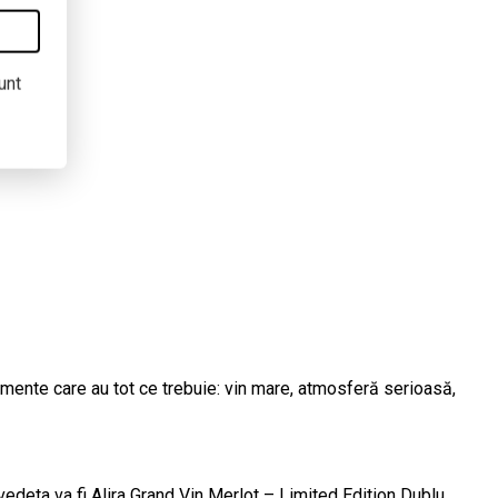
unt
imente care au tot ce trebuie: vin mare, atmosferă serioasă,
vedeta va fi Alira Grand Vin Merlot – Limited Edition Dublu