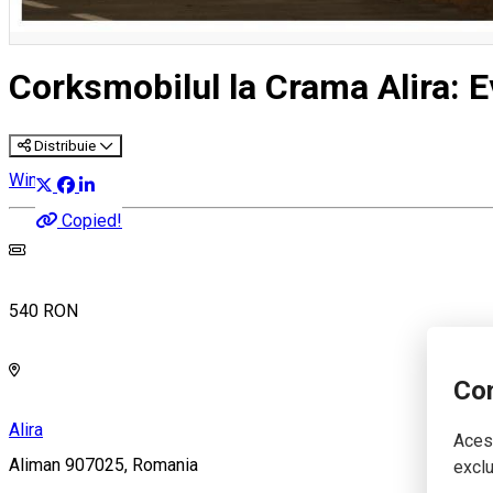
Corksmobilul la Crama Alira: 
Distribuie
Wine Trip
Copied!
540 RON
Con
Alira
Acest
Aliman 907025, Romania
exclu