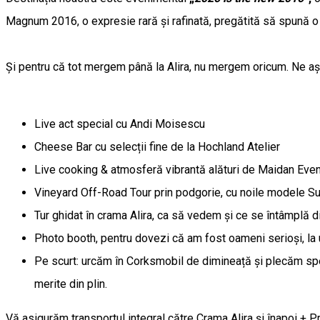
Magnum 2016, o expresie rară și rafinată, pregătită să spună o
Și pentru că tot mergem până la Alira, nu mergem oricum. Ne așt
Live act special cu Andi Moisescu
Cheese Bar cu selecții fine de la Hochland Atelier
Live cooking & atmosferă vibrantă alături de Maidan Eve
Vineyard Off-Road Tour prin podgorie, cu noile modele S
Tur ghidat în crama Alira, ca să vedem și ce se întâmplă 
Photo booth, pentru dovezi că am fost oameni serioși, la
Pe scurt: urcăm în Corksmobil de dimineață și plecăm spec
merite din plin.
Vă asigurăm transportul integral către Crama Alira și înapoi + 