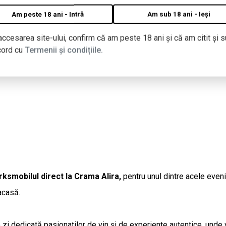
Am peste 18 ani - Intră
Am sub 18 ani - Ieși
accesarea site-ului, confirm că am peste 18 ani și că am citit și s
cord cu
Termenii și condițiile.
smobilul direct la Crama Alira,
pentru unul dintre acele even
acasă.
 zi dedicată pasionaților de vin și de experiențe autentice, unde 