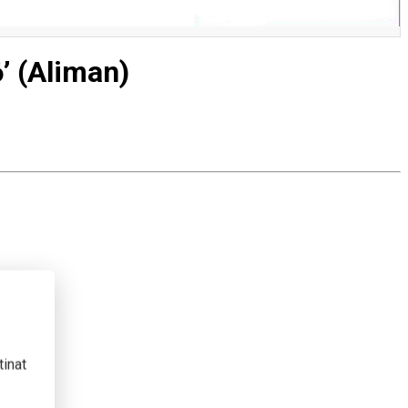
’ (Aliman)
tinat