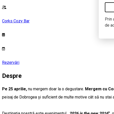
Prin 
Corks Cozy Bar
de a
Rezervări
Despre
Pe 25 aprilie,
nu mergem doar la o degustare.
Mergem cu Cork
peisaj de Dobrogea și suficient de multe motive cât să nu stai 
Destinația noastră este evenimentul
„
2026 is the new 2016
”,
o