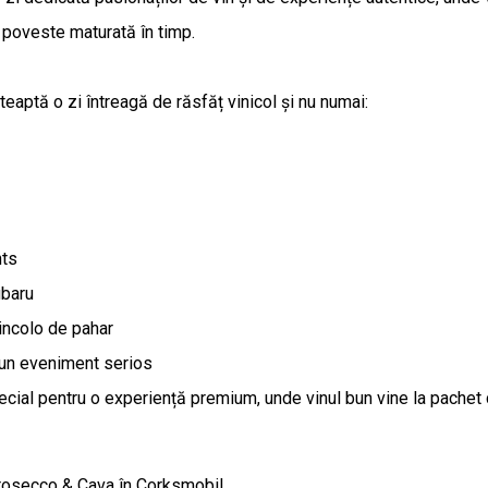
 poveste maturată în timp.
eaptă o zi întreagă de răsfăț vinicol și nu numai:
nts
ubaru
dincolo de pahar
 un eveniment serios
ial pentru o experiență premium, unde vinul bun vine la pachet cu
Prosecco & Cava în Corksmobil.