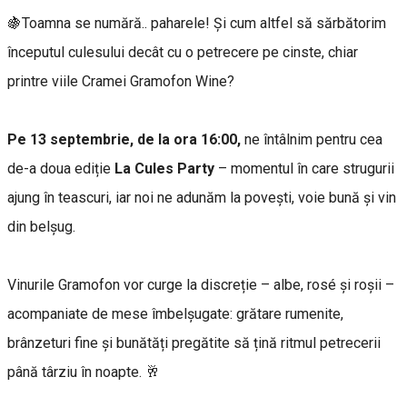
🍇Toamna se numără.. paharele! Și cum altfel să sărbătorim
începutul culesului decât cu o petrecere pe cinste, chiar
printre viile Cramei Gramofon Wine?
Pe 13 septembrie, de la ora 16:00,
ne întâlnim pentru cea
de-a doua ediție
La Cules Party
– momentul în care strugurii
ajung în teascuri, iar noi ne adunăm la povești, voie bună și vin
din belșug.
Vinurile Gramofon vor curge la discreție – albe, rosé și roșii –
acompaniate de mese îmbelșugate: grătare rumenite,
brânzeturi fine și bunătăți pregătite să țină ritmul petrecerii
până târziu în noapte. 🥂