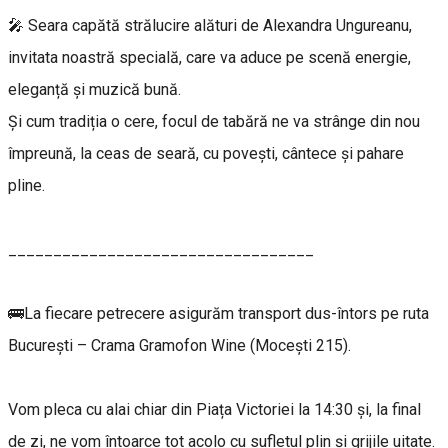
🎤 Seara capătă strălucire alături de Alexandra Ungureanu,
invitata noastră specială, care va aduce pe scenă energie,
eleganță și muzică bună.
Și cum tradiția o cere, focul de tabără ne va strânge din nou
împreună, la ceas de seară, cu povești, cântece și pahare
pline.
__________________________________
🚌La fiecare petrecere asigurăm transport dus-întors pe ruta
București – Crama Gramofon Wine (Mocești 215).
Vom pleca cu alai chiar din Piața Victoriei la 14:30 și, la final
de zi, ne vom întoarce tot acolo cu sufletul plin și grijile uitate.