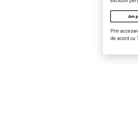
exclusiv pers
Am pe
Prin accesare
de acord cu