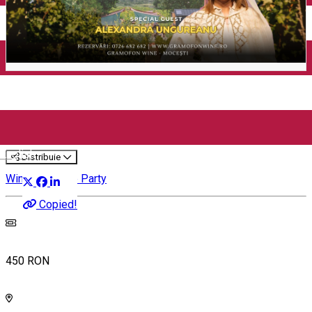
La cules Party 2nd Edition by
Gramofon Wine (Dealu Mare)
English
Distribuie
Wine Trip
Wine Party
Copied!
450 RON