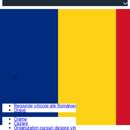
Open main menu
Loading
Autentificare
Regiuni
Regiunile viticole ale României
Orașe
Locuri cu vin
Crame
Cazare
Rute
Organizatori cursuri despre vin
Română