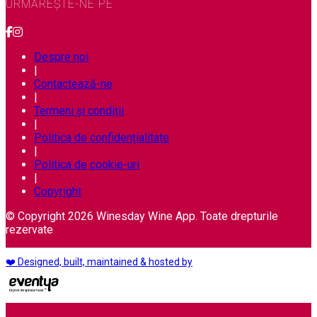
URMĂREȘTE-NE PE
Despre noi
|
Contactează-ne
|
Termeni și condiții
|
Politica de confidențialitate
|
Politica de cookie-uri
|
Copyright
© Copyright 2026 Winesday Wine App. Toate drepturile
rezervate
❤️ Designed, built, maintained & hosted by