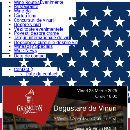
Organizatori Evenimente
Wine Routes
Restaurante
Articole
Wine Bar
Wine Shops
Cartea lunii
Concursuri de vinuri
Evenimente
Despre vinuri
Lansări de vinuri
Vezi toate evenimentele
Povești despre crame
Cursuri despre vin
Târguri internaționale de vin
Wine tales
Descoperă cursurile despre vin
Winesday Specials
Contact
Wine News
Date de contact
Contact
Acasă
Degustare de vin
Degustare de vin Gramofon
Date de contact
Wine (Gura Humorului)