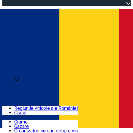
Open main menu
Loading
Autentificare
Regiuni
Regiunile viticole ale României
Orașe
Locuri cu vin
Crame
Cazare
Rute
Organizatori cursuri despre vin
Română