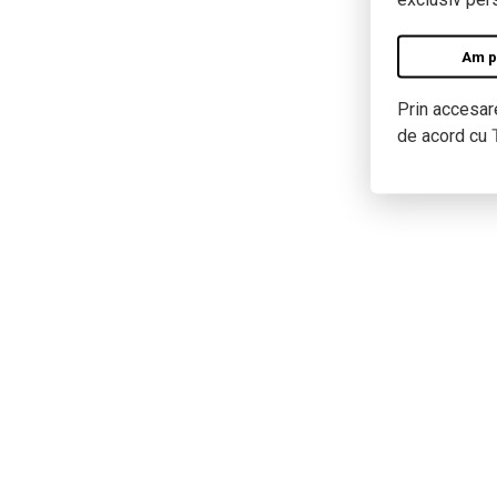
Am pe
Prin accesare
de acord cu