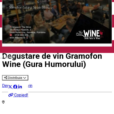
Degustare de vin Gramofon
English
Wine (Gura Humorului)
Distribuie
Degustare de vin
Copied!