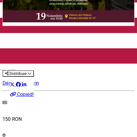
Degustare DFR - o seara in
stil francez, cu accent
romanesc (Târgu Mureș)
English
Distribuie
Degustare de vin
Copied!
150 RON