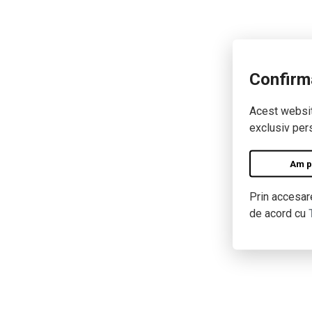
Confirm
Acest website
exclusiv pers
Am pe
Prin accesare
de acord cu