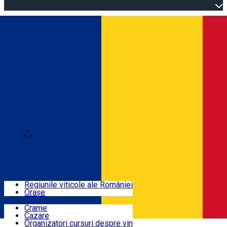
Open main menu
Loading
Autentificare
Regiuni
Regiunile viticole ale României
Orașe
Locuri cu vin
Crame
Cazare
Rute
Organizatori cursuri despre vin
Română