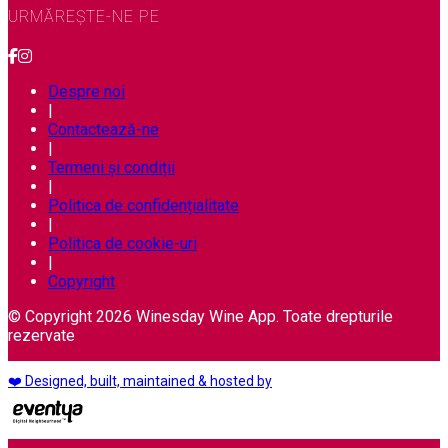
URMĂREȘTE-NE PE
Despre noi
|
Contactează-ne
|
Termeni și condiții
|
Politica de confidențialitate
|
Politica de cookie-uri
|
Copyright
© Copyright 2026 Winesday Wine App. Toate drepturile
rezervate
❤️ Designed, built, maintained & hosted by