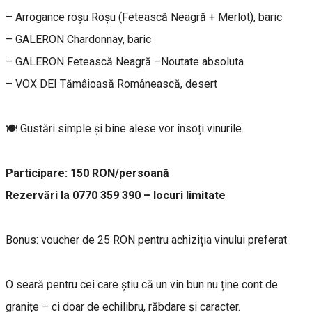
– Arrogance roşu Roșu (Fetească Neagră + Merlot), baric
– GALERON Chardonnay, baric
– GALERON Fetească Neagră –Noutate absoluta
– VOX DEI Tămâioasă Românească, desert
🍽 Gustări simple și bine alese vor însoți vinurile.
Participare: 150 RON/persoană
Rezervări la 0770 359 390 – locuri limitate
Bonus: voucher de 25 RON pentru achiziția vinului preferat
O seară pentru cei care știu că un vin bun nu ține cont de
granițe – ci doar de echilibru, răbdare și caracter.