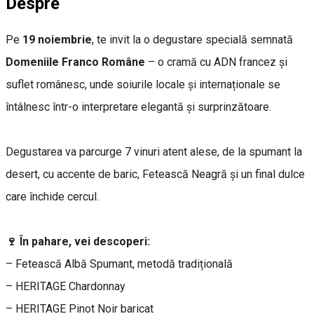
Despre
Pe
19 noiembrie
, te invit la o degustare specială semnată
Domeniile Franco Române
– o cramă cu ADN francez și
suflet românesc, unde soiurile locale și internaționale se
întâlnesc într-o interpretare elegantă și surprinzătoare.
Degustarea va parcurge 7 vinuri atent alese, de la spumant la
desert, cu accente de baric, Fetească Neagră și un final dulce
care închide cercul.
🍷 În pahare, vei descoperi:
– Fetească Albă Spumant, metodă tradițională
– HERITAGE Chardonnay
– HERITAGE Pinot Noir baricat